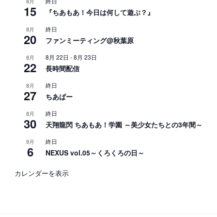
終日
8月
15
『ちあもあ！今日は何して遊ぶ？』
終日
8月
20
ファンミーティング@秋葉原
8月 22日
-
8月 23日
8月
22
長時間配信
終日
8月
27
ちあぱー
終日
8月
30
天翔龍閃 ちあもあ！学園 ～美少女たちとの3年間～
終日
9月
6
NEXUS vol.05～くろくろの日～
カレンダーを表示