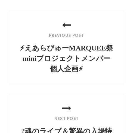
投
稿
PREVIOUS POST
ナ
⚡️えあらびゅーMARQUEE祭
ビ
miniプロジェクトメンバー
ゲ
個人企画⚡️
ー
Previous
シ
Post
ョ
ン
NEXT POST
?魂のライブ＆驚異の入場特