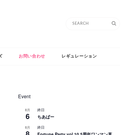
Search
SEARC
for:
ズ
お問い合わせ
レギュレーション
Event
終日
8月
6
ちあぱー
終日
8月
8
Fortune Party vol.10 5周年ワンマン直