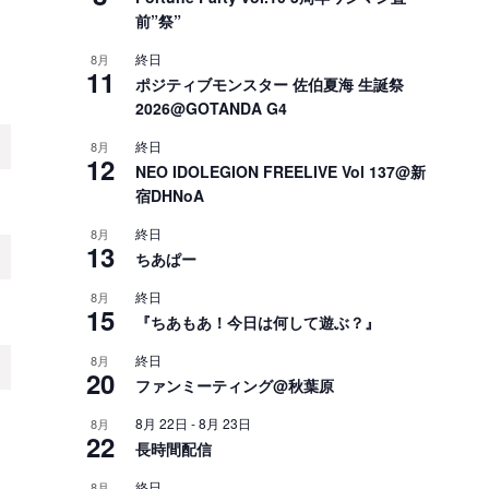
前”祭”
終日
8月
11
ポジティブモンスター 佐伯夏海 生誕祭
2026@GOTANDA G4
終日
8月
12
NEO IDOLEGION FREELIVE Vol 137@新
宿DHNoA
終日
8月
13
ちあぱー
終日
8月
15
『ちあもあ！今日は何して遊ぶ？』
終日
8月
20
ファンミーティング@秋葉原
8月 22日
-
8月 23日
8月
22
長時間配信
終日
8月