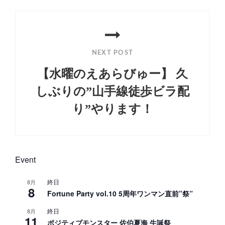
シ
ョ
ン
NEXT POST
【水曜のえあらびゅー】 久
しぶりの”山手線徒歩ビラ配
り”やります！
Next
Post
Event
終日
8月
8
Fortune Party vol.10 5周年ワンマン直前”祭”
終日
8月
11
ポジティブモンスター 佐伯夏海 生誕祭