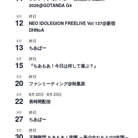
2026@GOTANDA G4
終日
8月
12
NEO IDOLEGION FREELIVE Vol 137@新宿
DHNoA
終日
8月
13
ちあぱー
終日
8月
15
『ちあもあ！今日は何して遊ぶ？』
終日
8月
20
ファンミーティング@秋葉原
8月 22日
-
8月 23日
8月
22
長時間配信
終日
8月
27
ちあぱー
終日
8月
30
天翔龍閃 ちあもあ！学園 ～美少女たちとの3年間～