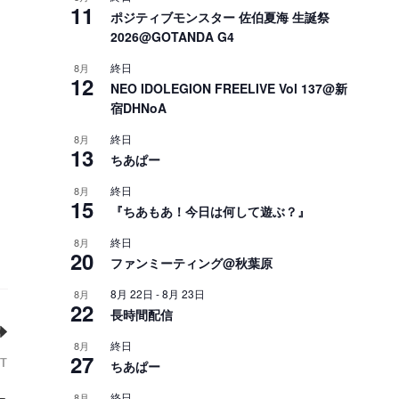
11
ポジティブモンスター 佐伯夏海 生誕祭
！
2026@GOTANDA G4
終日
8月
12
NEO IDOLEGION FREELIVE Vol 137@新
宿DHNoA
終日
8月
13
ちあぱー
終日
8月
15
『ちあもあ！今日は何して遊ぶ？』
終日
8月
20
ファンミーティング@秋葉原
8月 22日
-
8月 23日
8月
22
長時間配信
終日
8月
27
ちあぱー
T
終日
8月