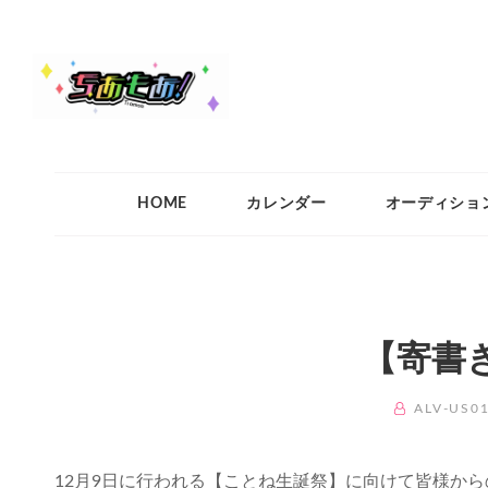
ちあもあ
ちあもあ
HOME
カレンダー
オーディショ
【寄書
BY
ALV-US0
12月9日に行われる【ことね生誕祭】に向けて皆様か