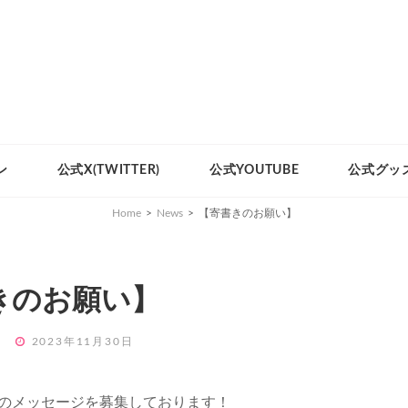
ン
公式X(TWITTER)
公式YOUTUBE
公式グッ
Home
>
News
>
【寄書きのお願い】
きのお願い】
POSTED
1
2023年11月30日
ON
らのメッセージを募集しております！