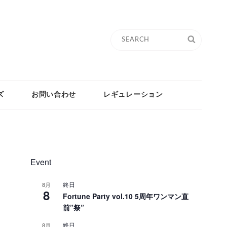
Search
SEARC
for:
ズ
お問い合わせ
レギュレーション
Event
終日
8月
8
Fortune Party vol.10 5周年ワンマン直
前”祭”
終日
8月