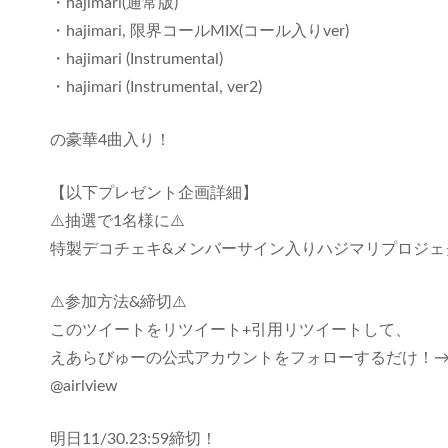
・hajimari(通常版)
・hajimari, 限界コールMIX(コール入りver)
・hajimari (Instrumental)
・hajimari (Instrumental, ver2)
の豪華4曲入り！
【以下プレゼント企画詳細】
⚠️抽選で1名様に⚠️
特製デコチェキ&メンバーサイン入りハジマリプロジェ
⚠️参加方法&締切⚠️
このツイートをリツイート+引用リツイートして、
えあらびゅーの公式アカウントをフォローするだけ！
@airlview
明日11/30.23:59締切！