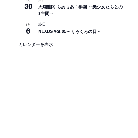
30
天翔龍閃 ちあもあ！学園 ～美少女たちとの
3年間～
終日
9月
6
NEXUS vol.05～くろくろの日～
カレンダーを表示