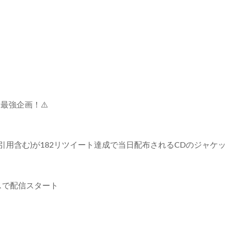
最強企画！⚠️
イート(引用含む)が182リツイート達成で当日配布されるCDのジャケ
スで配信スタート