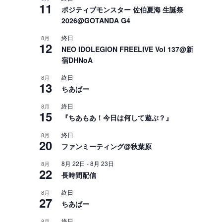
11
ポジティブモンスター 佐伯夏海 生誕祭
2026@GOTANDA G4
終日
8月
12
NEO IDOLEGION FREELIVE Vol 137@新
宿DHNoA
終日
8月
13
ちあぱー
終日
8月
15
『ちあもあ！今日は何して遊ぶ？』
終日
8月
20
ッ
ファンミーティング@秋葉原
8月 22日
-
8月 23日
8月
22
長時間配信
終日
8月
27
ちあぱー
終日
8月