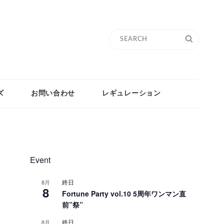
Search
SEARC
for:
ズ
お問い合わせ
レギュレーション
Event
終日
8月
8
Fortune Party vol.10 5周年ワンマン直
前”祭”
終日
8月