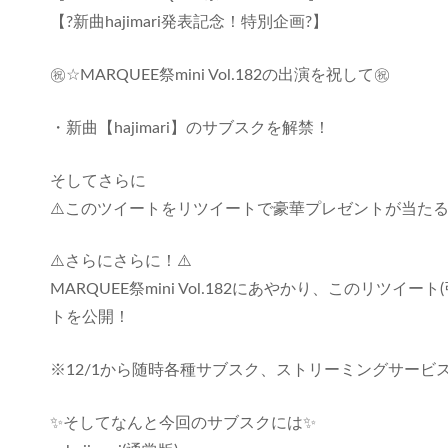
【?新曲hajimari発表記念！特別企画?】
㊗️☆MARQUEE祭mini Vol.182の出演を祝して㊗️
・新曲【hajimari】のサブスクを解禁！
そしてさらに
⚠️このツイートをリツイートで豪華プレゼントが当たる
⚠️さらにさらに！⚠️
MARQUEE祭mini Vol.182にあやかり、このリツ
トを公開！
※12/1から随時各種サブスク、ストリーミングサービ
✨そしてなんと今回のサブスクには✨