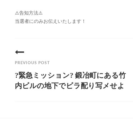
⚠️告知方法⚠️
当選者にのみお伝えいたします！
投
稿
PREVIOUS POST
ナ
?緊急ミッション? 鍛冶町にある竹
ビ
内ビルの地下でビラ配り写メせよ
ゲ
Previous
ー
Post
シ
ョ