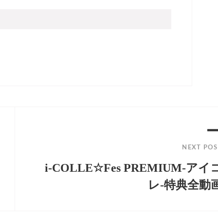
NEXT POS
i-COLLE☆Fes PREMIUM-アイ
レ-特典全動
Next
Post