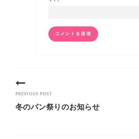
投
稿
PREVIOUS POST
ナ
冬のパン祭りのお知らせ
ビ
Previous
ゲ
Post
ー