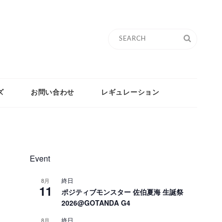
Search
SEARC
for:
ズ
お問い合わせ
レギュレーション
Event
終日
8月
11
ポジティブモンスター 佐伯夏海 生誕祭
2026@GOTANDA G4
終日
8月