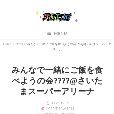
ちあもあ
MENU
ちあもあ
Home
>
News
>
みんなで一緒にご飯を食べようの会??‍??@さいたまスーパーア
リーナ
みんなで一緒にご飯を食
べようの会??‍??@さいた
まスーパーアリーナ
BY
ALV-US01
POSTED
2023年12月22日
ON
ON
LEAVE A COMMENT