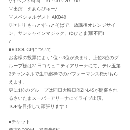
▽イベント時間 10：00～20：00
▽出演 えあらびゅー/
▽スペシャルゲスト AKB48
▽セトリ もっとずっとそばで、放課後オレンジサイ
ン、サンシャインマジック、ゆびとま(順不同)
?
■RIDOL GPについて
お客様の投票により1位～3位が決まり、上位3位のグ
ループ様は31日コミュニティアリーナにて、テレ玉第
2チャンネルで生中継枠でのパフォーマンス権がもら
えます。
更に1位のグループは同日大晦日RIZIN.45が開催され
るさいたまスーパーアリーナにてライブ出演。
TOPを目指して頑張ります！
■チケット
前方9,000円 投票券9枚