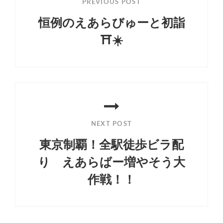
PREVIOUS POST
ナ
恒例のえあらびゅーと初詣
ビ
⛩☀️
ゲ
Previous
ー
Post
シ
ョ
ン
NEXT POST
東京制覇！全駅徒歩ビラ配
り えあらばー増やそう大
作戦！！
Next
Post