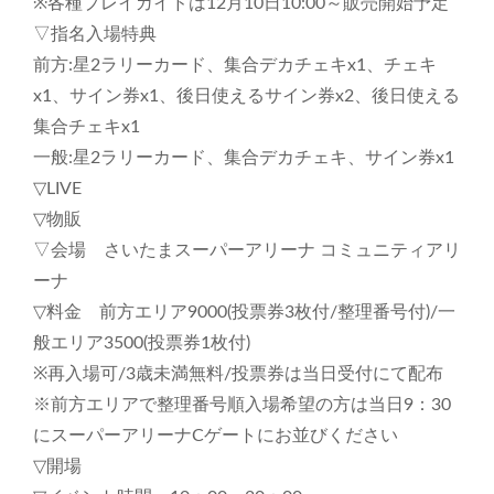
※各種プレイガイドは12月10日10:00～販売開始予定
ス
▽指名入場特典
ー
パ
前方:星2ラリーカード、集合デカチェキx1、チェキ
ー
x1、サイン券x1、後日使えるサイン券x2、後日使える
ア
集合チェキx1
リ
ー
一般:星2ラリーカード、集合デカチェキ、サイン券x1
ナ
▽LIVE
▽物販
▽会場 さいたまスーパーアリーナ コミュニティアリ
ーナ
▽料金 前方エリア9000(投票券3枚付/整理番号付)/一
般エリア3500(投票券1枚付)
※再入場可/3歳未満無料/投票券は当日受付にて配布
※前方エリアで整理番号順入場希望の方は当日9：30
にスーパーアリーナCゲートにお並びください
▽開場