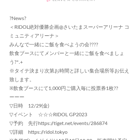
み
ん
?News?
な
で
＜RIDOL絶対優勝企画@さいたまスーパーアリーナ コ
一
ミュニティアリーナ＞
緒
みんなで一緒にご飯を食べようの会??‍??
に
ご
飲食ブースにてメンバーと一緒にご飯を食べましょ
飯
う?*.+
を
※タイテ決まり次第お時間と詳しい集合場所等お伝え
食
べ
致します。
よ
※飲食ブースにて1,000円ご購入毎に投票券1枚??
う
ーーー
の
会??‍??
▽日時 12/29(金)
@
▽イベント ☆☆☆RIDOL GP2023
さ
▽予約 先行https://tiget.net/events/286874
い
た
▽詳細 https://ridol.tokyo
ま