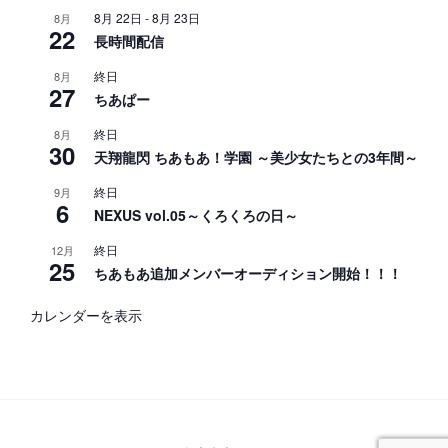
8月 22日
-
8月 23日
8月
22
長時間配信
終日
8月
27
ちあぱー
終日
8月
30
天翔龍閃 ちあもあ！学園 ～美少女たちとの3年間～
終日
9月
6
NEXUS vol.05～くろくろの日～
終日
12月
25
ちあもあ追加メンバーオーディション開始！！！
カレンダーを表示