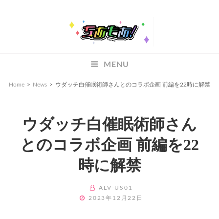
ちあもあ
MENU
ちあもあ
Home
>
News
>
ウダッチ白催眠術師さんとのコラボ企画 前編を22時に解禁
ウダッチ白催眠術師さん
とのコラボ企画 前編を22
時に解禁
BY
ALV-US01
POSTED
2023年12月22日
ON