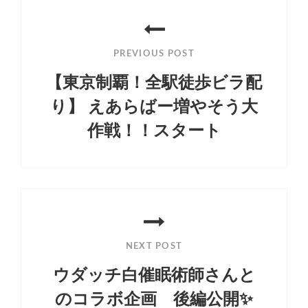
投
稿
PREVIOUS POST
ナ
【東京制覇！全駅徒歩ビラ配
ビ
り】 えあらばー増やそう大
ゲ
作戦！！スタート
ー
Previous
シ
Post
ョ
ン
NEXT POST
ウダッチ白催眠術師さんと
のコラボ企画 後編公開✨