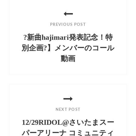
投
稿
PREVIOUS POST
ナ
?新曲hajimari発表記念！特
ビ
別企画?】メンバーのコール
ゲ
動画
ー
Previous
シ
Post
ョ
ン
NEXT POST
12/29RIDOL@さいたまスー
パーアリーナ コミュニティ