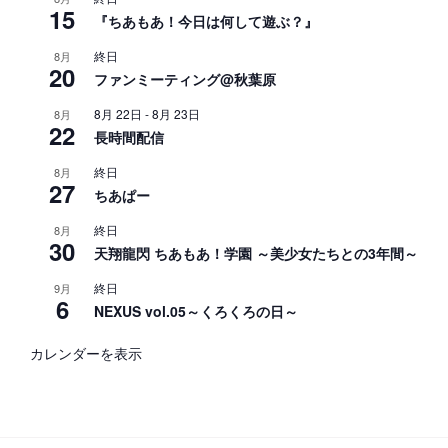
15
『ちあもあ！今日は何して遊ぶ？』
終日
8月
20
ファンミーティング@秋葉原
8月 22日
-
8月 23日
8月
22
長時間配信
終日
8月
27
ちあぱー
終日
8月
30
天翔龍閃 ちあもあ！学園 ～美少女たちとの3年間～
終日
9月
6
NEXUS vol.05～くろくろの日～
カレンダーを表示