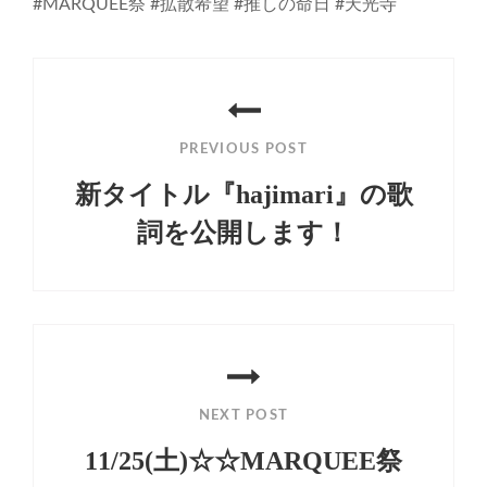
#MARQUEE祭 #拡散希望 #推しの命日 #天光寺
投
稿
PREVIOUS POST
ナ
新タイトル『hajimari』の歌
ビ
詞を公開します！
ゲ
Previous
ー
Post
シ
ョ
ン
NEXT POST
11/25(土)☆☆MARQUEE祭