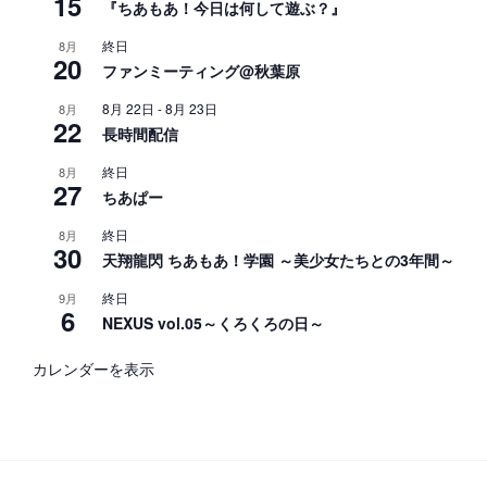
15
『ちあもあ！今日は何して遊ぶ？』
終日
8月
20
ファンミーティング@秋葉原
8月 22日
-
8月 23日
8月
22
長時間配信
終日
8月
27
ちあぱー
終日
8月
30
天翔龍閃 ちあもあ！学園 ～美少女たちとの3年間～
終日
9月
6
NEXUS vol.05～くろくろの日～
カレンダーを表示