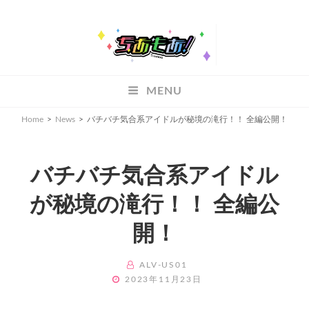
ちあもあ
MENU
ちあもあ
Home
>
News
>
バチバチ気合系アイドルが秘境の滝行！！ 全編公開！
バチバチ気合系アイドル
が秘境の滝行！！ 全編公
開！
BY
ALV-US01
POSTED
2023年11月23日
ON