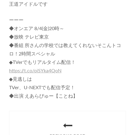
王道アイドルです
ーーー
◆オンエア 8/4(金)20時～
◆放映 テレビ東京
◆番組 所さんの学校では教えてくれないそこんトコ
ロ！2時間スペシャル
◆TVerでもリアルタイム配信！
https://t.co/oiSYka4QoN
◆見逃しは
TVer、U-NEXTでも配信予定！
◆出演 えあらびゅー【ことね】
投
稿