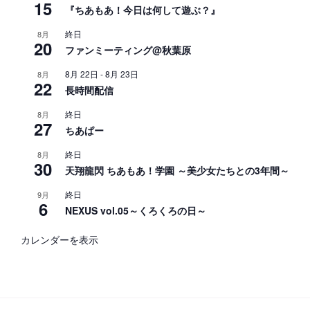
15
『ちあもあ！今日は何して遊ぶ？』
終日
8月
20
ファンミーティング@秋葉原
8月 22日
-
8月 23日
8月
22
長時間配信
終日
8月
27
ちあぱー
終日
8月
30
天翔龍閃 ちあもあ！学園 ～美少女たちとの3年間～
終日
9月
6
NEXUS vol.05～くろくろの日～
カレンダーを表示