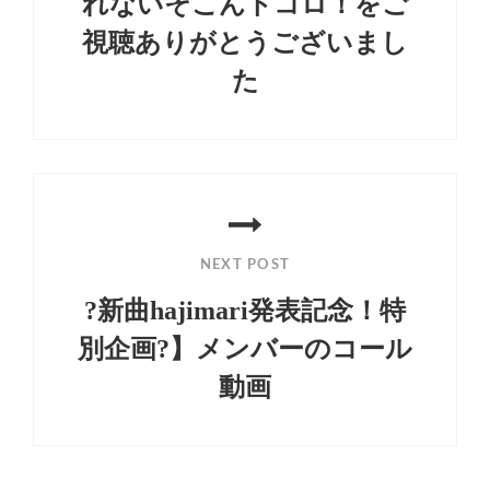
れないそこんトコロ！をご
ゲ
視聴ありがとうございまし
ー
た
シ
Previous
ョ
Post
ン
NEXT POST
?新曲hajimari発表記念！特
別企画?】メンバーのコール
動画
Next
Post