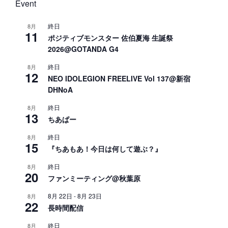
Event
終日
8月
11
ポジティブモンスター 佐伯夏海 生誕祭
2026@GOTANDA G4
終日
8月
12
NEO IDOLEGION FREELIVE Vol 137@新宿
DHNoA
終日
8月
13
ちあぱー
終日
8月
15
『ちあもあ！今日は何して遊ぶ？』
終日
8月
20
ファンミーティング@秋葉原
8月 22日
-
8月 23日
8月
22
長時間配信
終日
8月