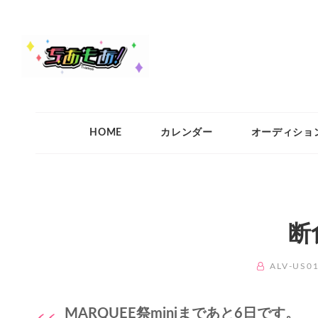
ちあもあ
ちあもあ
HOME
カレンダー
オーディショ
断
BY
ALV-US0
MARQUEE祭miniまであと6日です。