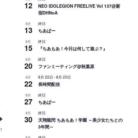
12
NEO IDOLEGION FREELIVE Vol 137@新
宿DHNoA
終日
8月
13
ちあぱー
終日
8月
15
『ちあもあ！今日は何して遊ぶ？』
終日
8月
20
ファンミーティング@秋葉原
8月 22日
-
8月 23日
8月
22
長時間配信
終日
8月
27
ちあぱー
終日
8月
30
天翔龍閃 ちあもあ！学園 ～美少女たちとの
3年間～
T
終日
9月