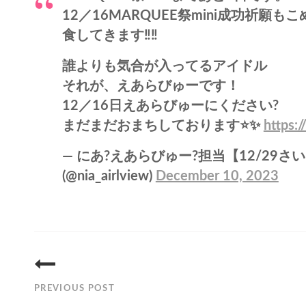
12／16MARQUEE祭mini成功祈
食してきます‼️‼️
誰よりも気合が入ってるアイドル
それが、えあらびゅーです！
12／16日えあらびゅーにください?
まだまだおまちしております⭐️✨
https:
— にあ?えあらびゅー?担当【12/29さい
(@nia_airlview)
December 10, 2023
投
稿
PREVIOUS POST
ナ