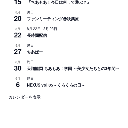
15
『ちあもあ！今日は何して遊ぶ？』
終日
8月
20
ファンミーティング@秋葉原
8月 22日
-
8月 23日
8月
22
長時間配信
終日
8月
27
ちあぱー
終日
8月
30
天翔龍閃 ちあもあ！学園 ～美少女たちとの3年間～
終日
9月
6
NEXUS vol.05～くろくろの日～
カレンダーを表示