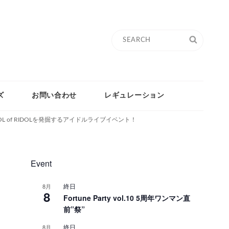
Search
SEARC
for:
ズ
お問い合わせ
レギュレーション
 of RIDOLを発掘するアイドルライブイベント！
Event
終日
8月
8
Fortune Party vol.10 5周年ワンマン直
前”祭”
終日
8月