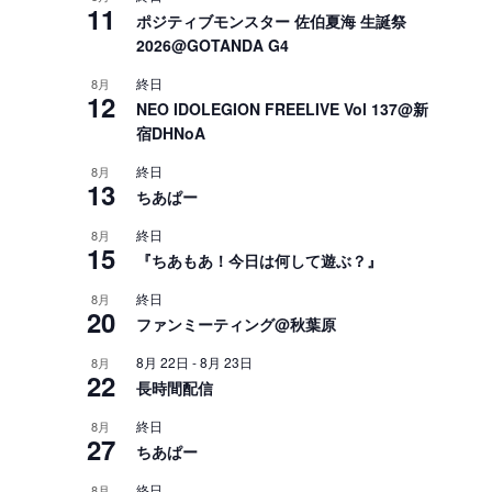
11
ポジティブモンスター 佐伯夏海 生誕祭
2026@GOTANDA G4
終日
8月
12
NEO IDOLEGION FREELIVE Vol 137@新
宿DHNoA
終日
8月
13
ちあぱー
終日
8月
15
『ちあもあ！今日は何して遊ぶ？』
終日
8月
20
ファンミーティング@秋葉原
8月 22日
-
8月 23日
8月
22
長時間配信
終日
8月
27
ちあぱー
終日
8月