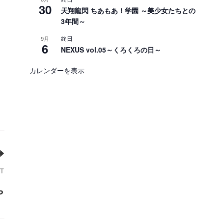
30
天翔龍閃 ちあもあ！学園 ～美少女たちとの
3年間～
終日
9月
6
NEXUS vol.05～くろくろの日～
カレンダーを表示
T
ゃ