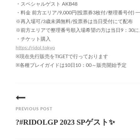
・スペシャルゲスト AKB48
・料金 前方エリア/9,000円(投票券3枚付/整理番号付) 一
※再入場可/3歳未満無料/投票券は当日受付にて配布
※前方エリアで整理番号順入場希望の方は当日9：30
・チケット購入
https://ridol.tokyo
※現在先行販売をTIGETで行っております
※各種プレイガイドは10日10：00～販売開始予定
投
稿
PREVIOUS POST
ナ
?#RIDOLGP 2023 SPゲスト✨
ビ
Previous
ゲ