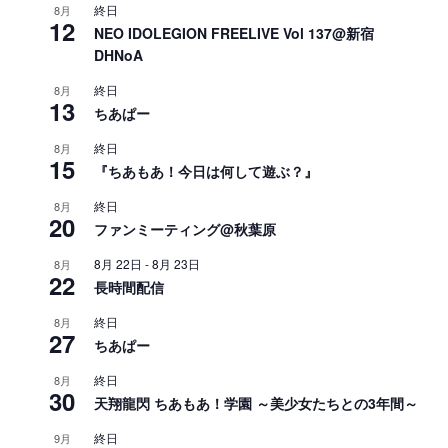
終日
8月
12
NEO IDOLEGION FREELIVE Vol 137@新宿
DHNoA
終日
8月
13
ちあぱー
終日
8月
15
『ちあもあ！今日は何して遊ぶ？』
終日
8月
20
ファンミーティング@秋葉原
8月 22日
-
8月 23日
8月
22
長時間配信
終日
8月
27
ちあぱー
終日
8月
30
天翔龍閃 ちあもあ！学園 ～美少女たちとの3年間～
終日
9月