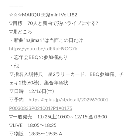
ーーー
☆☆☆MARQUEE祭mini Vol.182
▽目標 70人と新曲で熱いライブにする?
▽見どころ
・新曲”hajimari”は当面この日だけ
https://youtu.be/tdERuH9GG7k
・忘年会BBQの参加権あり
・他
▽指名入場特典 星2ラリーカード、BBQ参加権、チ
ェキ2枚(60秒)、集合年賀状
▽日時 12/16日(土)
▽予約
https://eplus.jp/sf/detail/2029630001-
P0030333P021001?P1=0175
▽一般発売 11/25(土)10:00～12/15(金)18:00
▽LIVE 18:05〜18:25
▽物販 18:35〜19:35 A