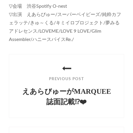
▽会場 渋谷Spotify O-nest
▽出演 えあらびゅー/スーパーベイビーズ/純粋カフ
ェラッテ/きゅ～くる/キミイロプロジェクト/夢みる
アドレセンス/LOVEME/LOVE 9 LOVE/Glim
Assembler/ハニースパイスRe./
投
稿
PREVIOUS POST
ナ
えあらびゅーがMARQUEE
ビ
誌面記載⁉️❤️
ゲ
Previous
ー
Post
シ