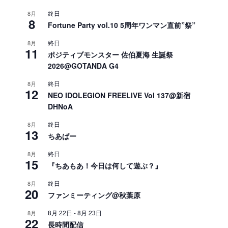
終日
8月
8
Fortune Party vol.10 5周年ワンマン直前”祭”
終日
8月
11
ポジティブモンスター 佐伯夏海 生誕祭
2026@GOTANDA G4
終日
8月
12
NEO IDOLEGION FREELIVE Vol 137@新宿
DHNoA
終日
8月
13
ちあぱー
終日
8月
15
『ちあもあ！今日は何して遊ぶ？』
終日
8月
20
ファンミーティング@秋葉原
8月 22日
-
8月 23日
8月
22
長時間配信