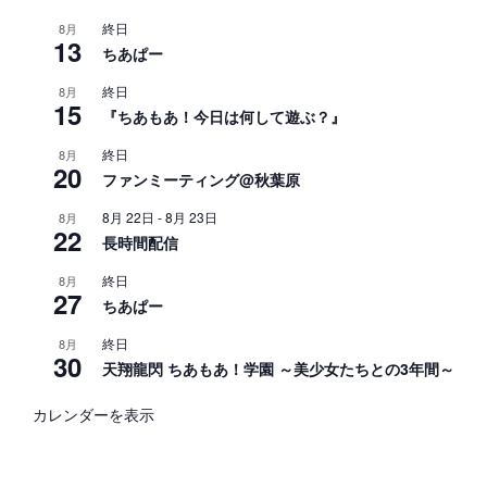
終日
8月
13
ちあぱー
終日
8月
15
『ちあもあ！今日は何して遊ぶ？』
終日
8月
20
ファンミーティング@秋葉原
8月 22日
-
8月 23日
8月
22
長時間配信
終日
8月
27
ちあぱー
終日
8月
30
天翔龍閃 ちあもあ！学園 ～美少女たちとの3年間～
カレンダーを表示