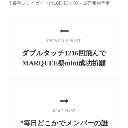
※各種プレイガイドは10日10：00～販売開始予定
投
稿
PREVIOUS POST
ナ
ダブルタッチ1216回飛んで
ビ
MARQUEE祭mini成功祈願
ゲ
Previous
ー
Post
シ
ョ
ン
NEXT POST
”毎日どこかでメンバーの誰