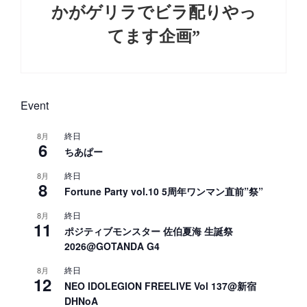
かがゲリラでビラ配りやっ
てます企画”
Next
Post
Event
終日
8月
6
ちあぱー
終日
8月
8
Fortune Party vol.10 5周年ワンマン直前”祭”
終日
8月
11
ポジティブモンスター 佐伯夏海 生誕祭
2026@GOTANDA G4
終日
8月
12
NEO IDOLEGION FREELIVE Vol 137@新宿
DHNoA