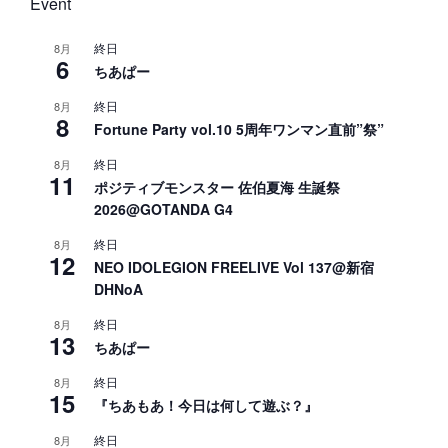
Event
終日
8月
6
ちあぱー
終日
8月
8
Fortune Party vol.10 5周年ワンマン直前”祭”
終日
8月
11
ポジティブモンスター 佐伯夏海 生誕祭
2026@GOTANDA G4
終日
8月
12
NEO IDOLEGION FREELIVE Vol 137@新宿
DHNoA
終日
8月
13
ちあぱー
終日
8月
15
『ちあもあ！今日は何して遊ぶ？』
終日
8月