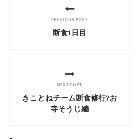
稿
PREVIOUS POST
ナ
断食1日目
ビ
Previous
ゲ
Post
ー
シ
ョ
NEXT POST
ン
きことねチーム断食修行?お
寺そうじ編
Next
Post