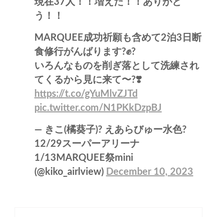
現在37人！！増えた！！ありがと
う！！
MARQUEE成功祈願も含めて2泊3日断
食修行がんばります?✊?
いろんなものを削ぎ落として洗練され
てくるから見に来て〜?❣️
https://t.co/gYuMlvZJTd
pic.twitter.com/N1PKkDzpBJ
— きこ(橘葵子)? えあらびゅー水色?
12/29スーパーアリーナ
1/13MARQUEE祭mini
(@kiko_airlview)
December 10, 2023
投