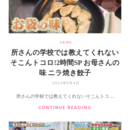
CATEGORIES
NEWS
所さんの学校では教えてくれない
そこんトコロ!2時間SP お母さんの
味 ニラ焼き餃子
POSTED
2023年8月4日
ON
所さんの学校では教えてくれないそこんトコ …
所
CONTINUE READING
さ
ん
の