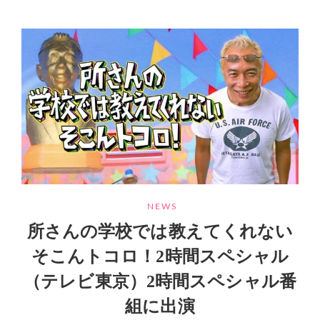
さ
さ
ん
ん
の
の
学
味
校
ニ
で
ラ
は
焼
教
き
え
餃
て
子
く
れ
な
い
CATEGORIES
NEWS
そ
所さんの学校では教えてくれない
こ
ん
そこんトコロ！2時間スペシャル
ト
（テレビ東京）2時間スペシャル番
コ
ロ！
組に出演
を