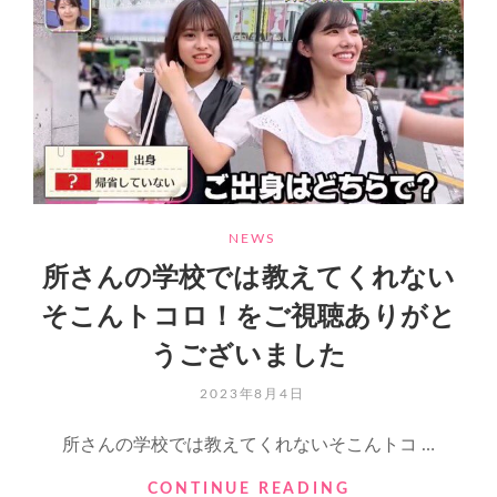
学
校
で
は
教
え
て
く
れ
な
CATEGORIES
い
NEWS
そ
所さんの学校では教えてくれない
こ
ん
そこんトコロ！をご視聴ありがと
ト
うございました
コ
ロ!2
POSTED
2023年8月4日
時
ON
間
所さんの学校では教えてくれないそこんトコ …
SP
お
所
CONTINUE READING
母