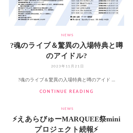
り
イ
続
ド
け
ル
ま
が
す?
秘
CATEGORIES
境
NEWS
の
?魂のライブ＆驚異の入場特典と噂
滝
行！！
のアイドル?
POSTED
2023年11月21日
ON
?魂のライブ＆驚異の入場特典と噂のアイド …
?
CONTINUE READING
魂
の
CATEGORIES
NEWS
ラ
イ
⚡️えあらびゅーMARQUEE祭mini
ブ
プロジェクト続報⚡️
＆