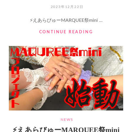
驚
POSTED
2023年12月22日
異
ON
の
⚡️えあらびゅーMARQUEE祭mini …
入
場
⚡️
CONTINUE READING
特
え
典
あ
と
ら
噂
び
の
ゅ
ア
ー
イ
MARQUEE
ド
祭
ル?
MINI
プ
ロ
ジ
ェ
ク
CATEGORIES
NEWS
ト
⚡️えあらびゅーMARQUEE祭mini
続