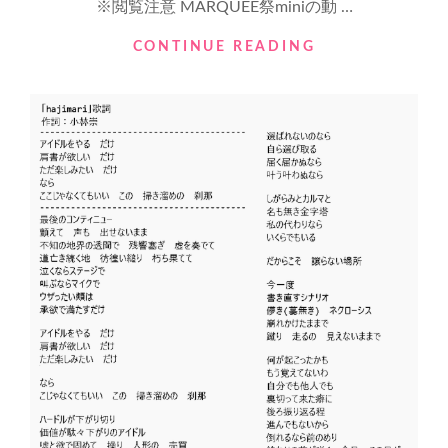
※閲覧注意 MARQUEE祭miniの動 …
バ
CONTINUE READING
チ
バ
チ
気
合
系
ア
イ
ド
ル
が
秘
境
の
滝
行！！
全
編
公