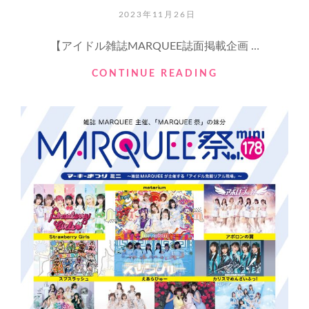
ン?
POSTED
2023年11月26日
鍛
ON
冶
【アイドル雑誌MARQUEE誌面掲載企画 …
町
に
【ア
CONTINUE READING
あ
イ
る
ド
竹
ル
内
雑
ビ
誌
ル
MARQUEE
の
誌
地
面
下
掲
で
載
ビ
企
ラ
画】
配
り
写
メ
せ