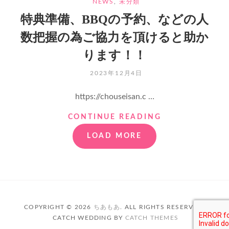
CATEGORIES
NEWS
,
未分類
生
誕
特典準備、BBQの予約、などの人
祭】
数把握の為ご協力を頂けると助か
に
向
ります！！
け
て
POSTED
2023年12月4日
皆
ON
様
https://chouseisan.c …
か
ら
特
CONTINUE READING
の
典
メ
LOAD MORE
準
ッ
備、
セ
BBQ
ー
の
ジ
予
を
約、
募
な
集
COPYRIGHT © 2026
ちあもあ
. ALL RIGHTS RESERVED.
ど
CATCH WEDDING BY
CATCH THEMES
の