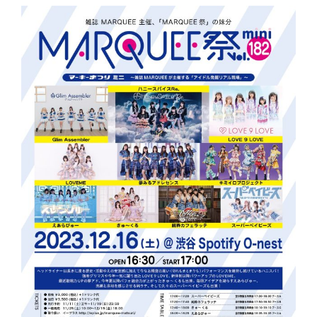
ス
の
ペ
動
シ
員
ャ
60
ル
人
ラ
絶
イ
対
ブ
達
セ
成
ト
す
リ
る
を
た
2
め
時
バ
間
チ
ぶ
バ
っ
チ
通
気
し
合
で
系
踊
ア