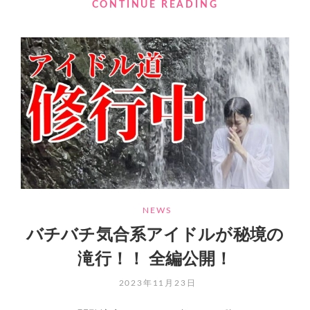
11/25(土)☆☆M
CONTINUE READING
祭
MINI
VOL.178
CATEGORIES
NEWS
バチバチ気合系アイドルが秘境の
滝行！！ 全編公開！
POSTED
2023年11月23日
ON