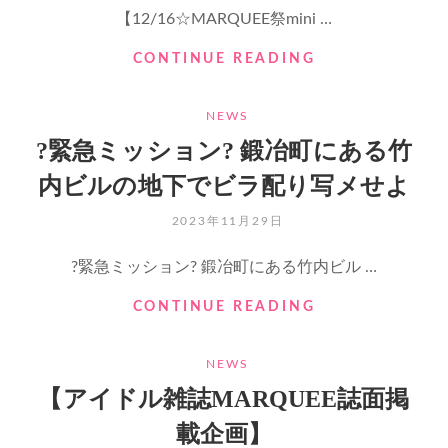
【12/16☆MARQUEE祭mini …
【?
CONTINUE READING
新
曲
CATEGORIES
NEWS
HAJIMARI
発
?緊急ミッション? 鍛冶町にある竹
表
内ビルの地下でビラ配り写メせよ
記
念！
POSTED
2023年11月29日
特
ON
別
?緊急ミッション? 鍛冶町にある竹内ビル …
企
画?】
?
CONTINUE READING
緊
急
CATEGORIES
NEWS
ミ
ッ
【アイドル雑誌MARQUEE誌面掲
シ
載企画】
ョ