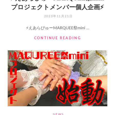
報
プロジェクトメンバー個人企画⚡️
⚡️
POSTED
2023年11月21日
ON
⚡️えあらびゅーMARQUEE祭mini …
⚡️
CONTINUE READING
え
あ
ら
び
ゅ
ー
MARQUEE
祭
MINI
プ
ロ
ジ
ェ
ク
CATEGORIES
NEWS