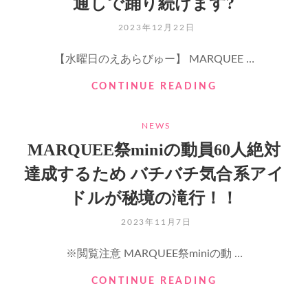
通しで踊り続けます?
公
開
POSTED
2023年12月22日
し
ON
ま
【水曜日のえあらびゅー】 MARQUEE …
す！
【水
CONTINUE READING
曜
日
CATEGORIES
NEWS
の
え
MARQUEE祭miniの動員60人絶対
あ
達成するため バチバチ気合系アイ
ら
び
ドルが秘境の滝行！！
ゅ
ー】
POSTED
2023年11月7日
MARQUEE
ON
祭
※閲覧注意 MARQUEE祭miniの動 …
MINI
VOL.178
MARQUEE
CONTINUE READING
直
祭
前
MINI