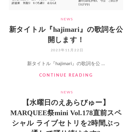
開！
CATEGORIES
NEWS
新タイトル『hajimari』の歌詞を公
開します！
POSTED
2023年11月22日
ON
新タイトル『hajimari』の歌詞を公 …
新
CONTINUE READING
タ
イ
CATEGORIES
NEWS
ト
ル
【水曜日のえあらびゅー】
『HAJIMARI』
MARQUEE祭mini Vol.178直前スペ
の
歌
シャル ライブセトリを2時間ぶっ
詞
を