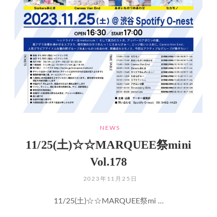
よ
CATEGORIES
NEWS
11/25(土)☆☆MARQUEE祭mini
Vol.178
POSTED
2023年11月25日
ON
11/25(土)☆☆MARQUEE祭mi …