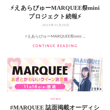
ト
⚡️えあらびゅーMARQUEE祭mini
メ
ン
プロジェクト続報⚡️
バ
ー
POSTED
2023年11月20日
個
ON
人
⚡️えあらびゅーMARQUEE祭mini …
企
画
⚡️
CONTINUE READING
⚡️
え
あ
ら
び
ゅ
ー
MARQUEE
祭
MINI
プ
CATEGORIES
NEWS
ロ
#MARQUEE 誌面掲載オーディシ
ジ