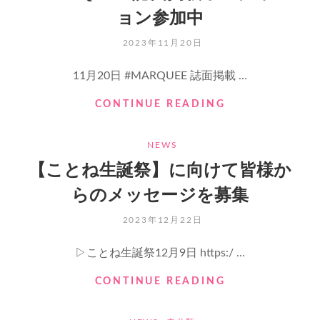
ェ
ョン参加中
ク
ト
POSTED
2023年11月20日
続
ON
報
11月20日 #MARQUEE 誌面掲載 …
⚡️
#MARQUEE
CONTINUE READING
誌
面
CATEGORIES
NEWS
掲
載
【ことね生誕祭】に向けて皆様か
オ
らのメッセージを募集
ー
デ
POSTED
2023年12月22日
ィ
ON
シ
▷ことね生誕祭12月9日 https:/ …
ョ
ン
【こ
CONTINUE READING
参
と
加
ね
中