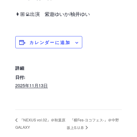
👩🏼‍💻出演 紫遊ゆいか/柚井ゆい
カレンダーに追加
詳細
日付:
2025年11月13日
『横Fes-ヨコフェス-』＠中野
『NEXUS vol.02』＠秋葉原
GALAXY
坂上S.U.B