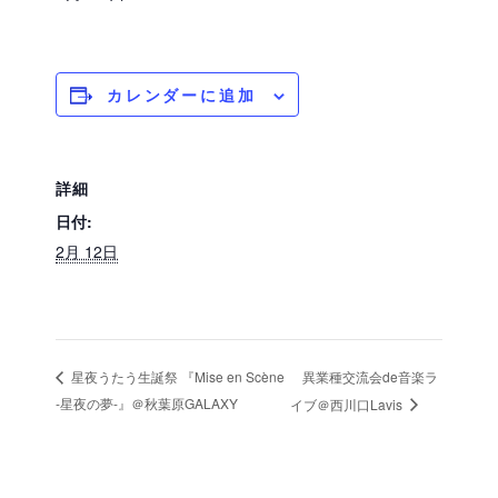
カレンダーに追加
詳細
日付:
2月 12日
異業種交流会de音楽ラ
星夜うたう生誕祭 『Mise en Scène
-星夜の夢-』＠秋葉原GALAXY
イブ＠西川口Lavis