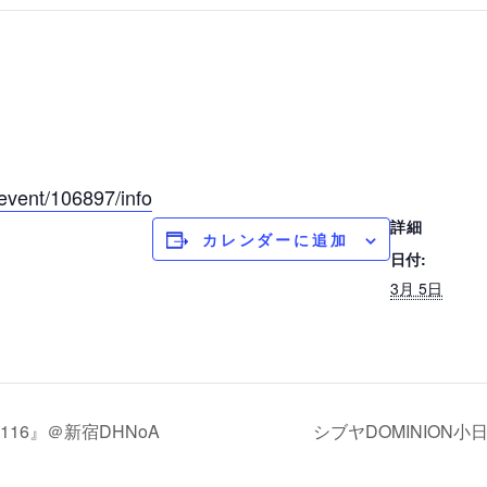
event/106897/info
詳細
カレンダーに追加
日付:
3月 5日
ol 116』＠新宿DHNoA
シブヤDOMINION