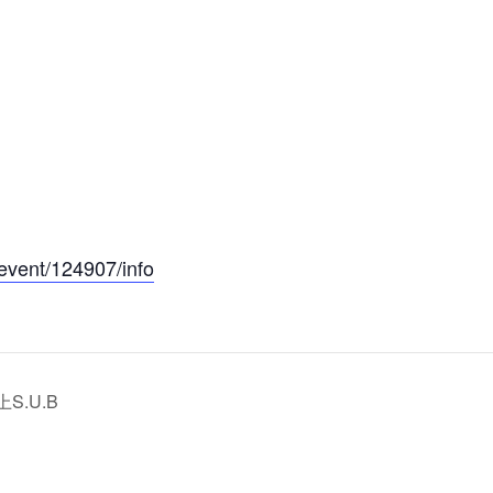
event/124907/info
上S.U.B