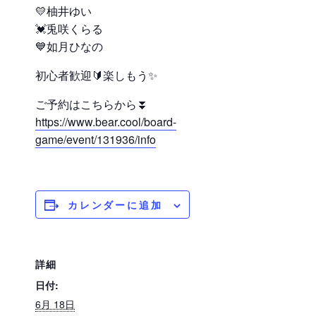
💛柚井ゆい
💓兎咲くらる
💙如月ひなの
初心者歓迎🔰楽しもう✨
ご予約はこちらから⏬
https://www.bear.cool/board-
game/event/131936/info
カレンダーに追加
詳細
日付:
6月 18日