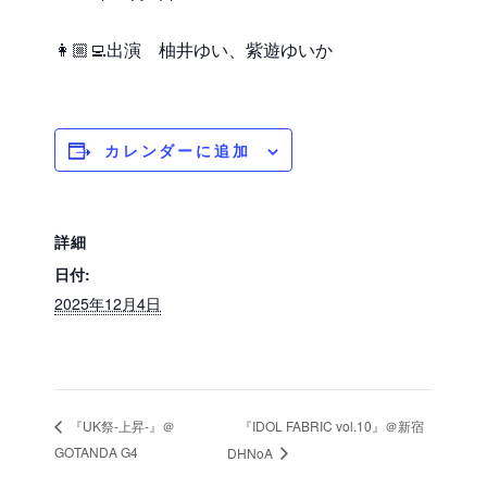
👩🏼‍💻出演 柚井ゆい、紫遊ゆいか
カレンダーに追加
詳細
日付:
2025年12月4日
『IDOL FABRIC vol.10』＠新宿
『UK祭-上昇-』＠
GOTANDA G4
DHNoA