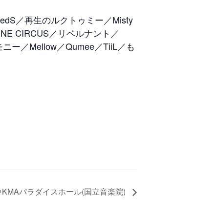
edS／再生のルクトゥミー／Misty
NE CIRCUS／リベルナント／
モニー／Mellow／Qumee／TiiL／も
＠KMAパラダイスホール(国立音楽院)