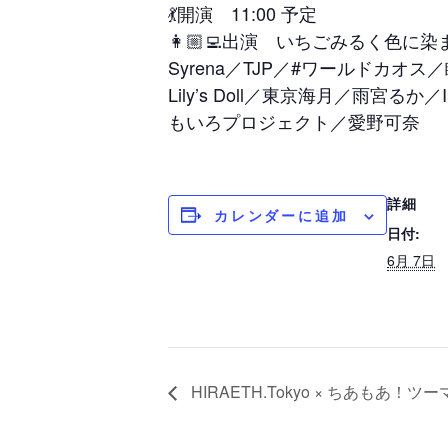
💃開演 11:00 予定
👩🏼‍💻出演 いちごみるく色に染
Syrena／TJP／#ワールドカオス
Lily’s Doll／東京海月／雨宮るか／
もいろプロジェクト／愛野可奈
詳細
カレンダーに追加
日付:
6月 7日
HIRAETH.Tokyo × ちあもあ！