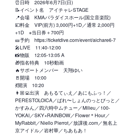
⏰日時 2026年6月7日(日)
📝イベント名 アイチャレSTAGE
📍会場 KMAパラダイスホール(国立音楽院)
💴料金 VIP(前方) 3,000円+1D／通常 2,000円
+1D ※当日券＋700円
🎫予約 https://ticketdive.com/event/aichare6-7
🎤LIVE 11:40-12:00
📸物販 12:05-13:05 A
🎁指名特典 10秒動画
🔥サポートメンバー 天翔ゆい
🚪開場 10:00
💃開演 10:20
👩🏼‍💻出演 あもるてぃえ／あにもふっ！／
PERESTOLOICA／ぱれ〜しょんのっとびっと／
かすみん／四六時中ムチュー／Milieu／100-
YOKAI／SKY×RAINBOW／Flower＊Hour／
MyRabbit／Niello Pierrot／放課後.com／無名上
京アイドル／岩村華／ちあもあ！