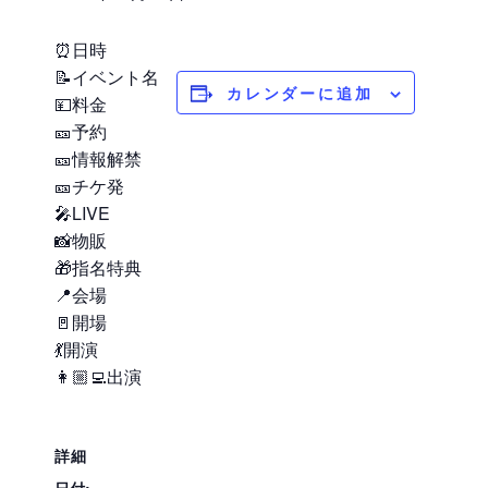
⏰日時
📝イベント名
カレンダーに追加
💴料金
🎫予約
🎫情報解禁
🎫チケ発
🎤LIVE
📸物販
🎁指名特典
📍会場
🚪開場
💃開演
👩🏼‍💻出演
詳細
日付: