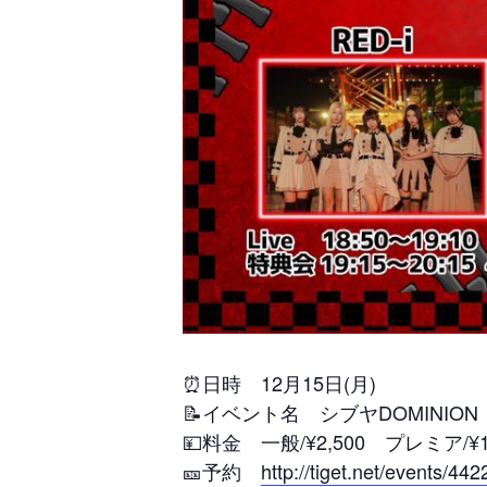
⏰日時 12月15日(月)
📝イベント名 シブヤDOMINION 13t
💴料金 一般/¥2,500 プレミア/¥12
🎫予約
http://tiget.net/events/44