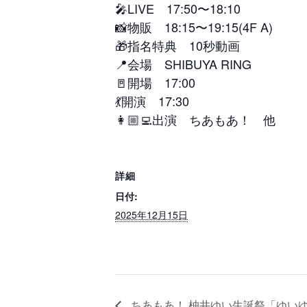
🎤LIVE 17:50〜18:10
📸物販 18:15〜19:15(4F A)
🎁指名特典 10秒動画
📍会場 SHIBUYA RING
🚪開場 17:00
💃開演 17:30
👩🏼‍💻出演 ちあもあ！ 他
詳細
日付:
2025年12月15日
ちあもあ！ 柚井ゆい生誕祭「ゆいゆい