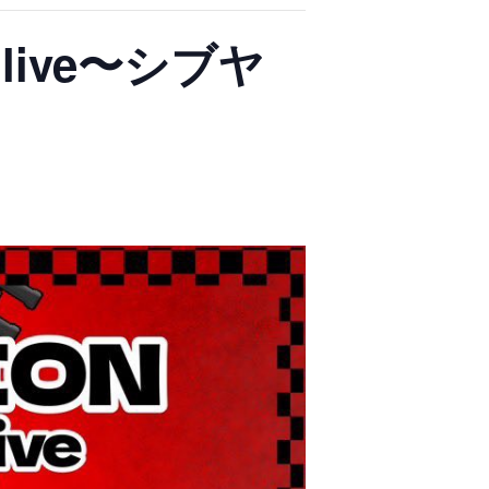
y live〜シブヤ