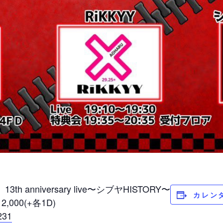
h anniversary live〜シブヤHISTORY〜
カレン
,000(+各1D)
2231