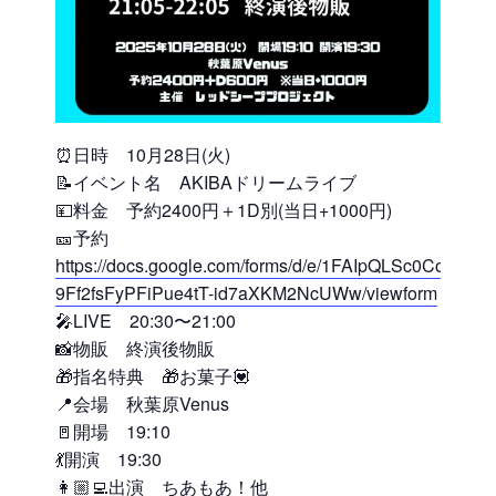
⏰日時 10月28日(火)
📝イベント名 AKIBAドリームライブ
💴料金 予約2400円＋1D別(当日+1000円)
🎫予約
https://docs.google.com/forms/d/e/1FAIpQLSc0CoF1D7
9Ff2fsFyPFiPue4tT-id7aXKM2NcUWw/viewform
🎤LIVE 20:30〜21:00
📸物販 終演後物販
🎁指名特典 🎁お菓子💟
📍会場 秋葉原Venus
🚪開場 19:10
💃開演 19:30
👩🏼‍💻出演 ちあもあ！他