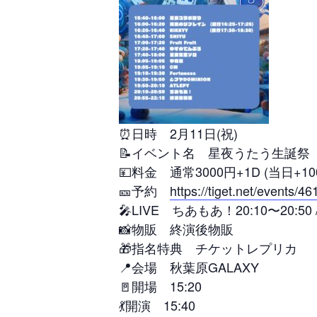
⏰日時 2月11日(祝)
📝イベント名 星夜うたう生誕祭『Mis
💴料金 通常3000円+1D (当日+10
🎫予約
https://tiget.net/events/4
🎤LIVE ちあもあ！20:10〜20:50
📸物販 終演後物販
🎁指名特典 チケットレプリカ
📍会場 秋葉原GALAXY
🚪開場 15:20
💃開演 15:40