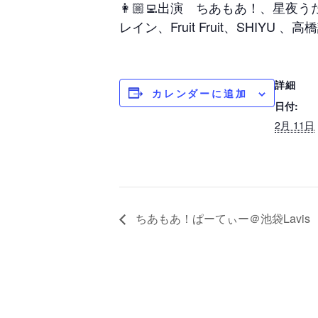
👩🏼‍💻出演 ちあもあ！、星夜うた
レイン、Fruit Fruit、SHIYU
詳細
カレンダーに追加
日付:
2月 11日
ちあもあ！ぱーてぃー＠池袋Lavis