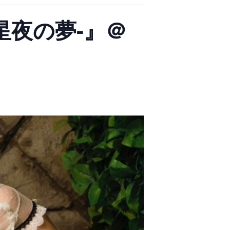
 -星夜の夢-』＠