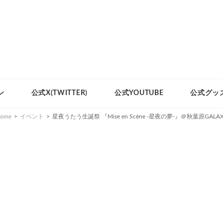
ン
公式X(TWITTER)
公式YOUTUBE
公式グッ
ome
>
イベント
>
星夜うたう生誕祭 『Mise en Scène -星夜の夢-』＠秋葉原GALA