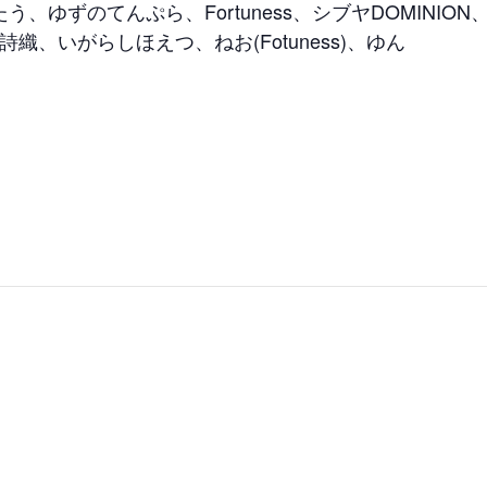
う、ゆずのてんぷら、Fortuness、シブヤDOMINION、
 、高橋詩織、いがらしほえつ、ねお(Fotuness)、ゆん