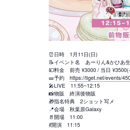
⏰日時 1月11日(日)
📝イベント名 あーりん&かひあ生誕祭~
💴料金 前売 ¥3000 / 当日 ¥3500(
🎫予約
https://tiget.net/events/4
🎤LIVE 11:55~12:15
📸物販 終演後物販
🎁指名特典 2ショット写メ
📍会場 秋葉原Galaxy
🚪開場 11:00
💃開演 11:15