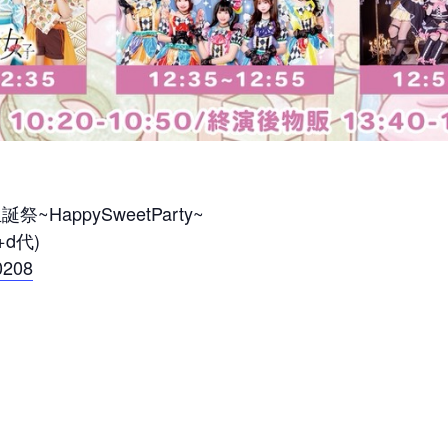
HappySweetParty~
+d代)
50208