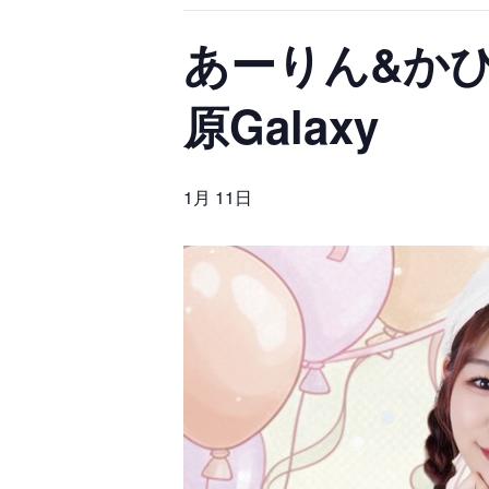
あーりん&かひあ
原Galaxy
1月 11日