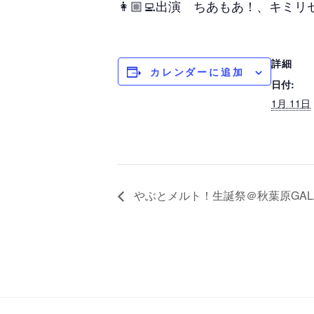
👩🏼‍💻出演 ちあもあ！、キミリ
詳細
カレンダーに追加
日付:
1月 11日
やぶとメルト！生誕祭＠秋葉原GAL