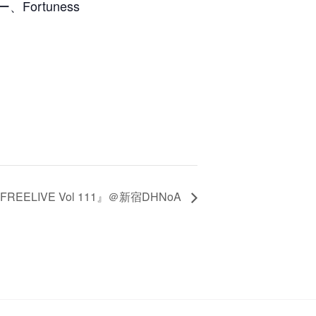
ortuness
 FREELIVE Vol 111』＠新宿DHNoA