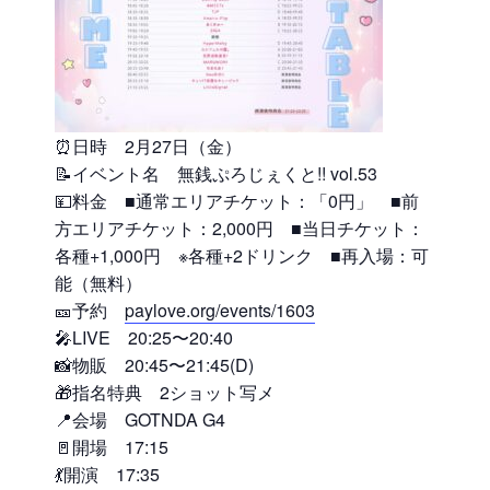
⏰日時 2月27日（金）
📝イベント名 無銭ぷろじぇくと!! vol.53
💴料金 ■通常エリアチケット：「0円」 ■前
方エリアチケット：2,000円 ■当日チケット：
各種+1,000円 ※各種+2ドリンク ■再入場：可
能（無料）
🎫予約
paylove.org/events/1603
🎤LIVE 20:25〜20:40
📸物販 20:45〜21:45(D)
🎁指名特典 2ショット写メ
📍会場 GOTNDA G4
🚪開場 17:15
💃開演 17:35