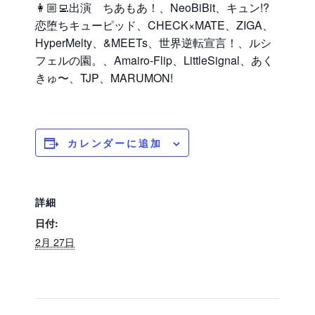
👩🏼‍💻出演 ちあもあ！、NeoBiBit、キュン!?
恋堕ちキューピッド、CHECK×MATE、ZIGA、
HyperMelty、&MEETs、世界逆転宣言！、ルシ
フェルの園。、Amairo-Flip、LittleSignal、あく
きゅ〜、TJP、MARUMON!
カレンダーに追加
詳細
日付:
2月 27日