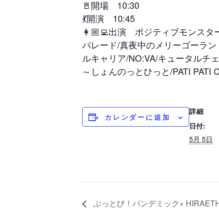
🚪開場 10:30
💃開演 10:45
👩🏼‍💻出演 ポジティブモンスター/FL
パレード/真夜中のメリーゴーランド/
ルキャリア/NO:VA/キュータルチ
～しょんのっとひっと/PATI PAT
詳細
カレンダーに追加
日付:
5月 5日
ぶっとび！パンデミック× HIRAET