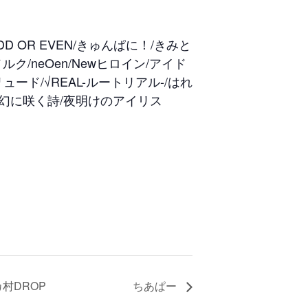
 ODD OR EVEN/きゅんぱに！/きみと
ク/neOen/Newヒロイン/アイド
ード/√REAL-ルートリアル-/はれ
ル/夢幻に咲く詩/夜明けのアイリス
カ村DROP
ちあぱー