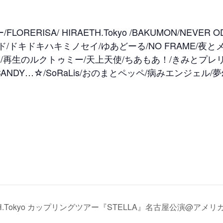
ORERISA/ HIRAETH.Tokyo /BAKUMON/NEVER
ドキドキハキミノセイ/ゆあどーる/NO FRAME/夜とメル
ェ/再生のルクトゥミー/天上天使/ちあもあ！/きみとプレリュ
I CANDY…☆/SoRaLis/おのまとペッペ/病みエンジェ
H.Tokyo カップリングツアー『STELLA』名古屋公演@アメリ