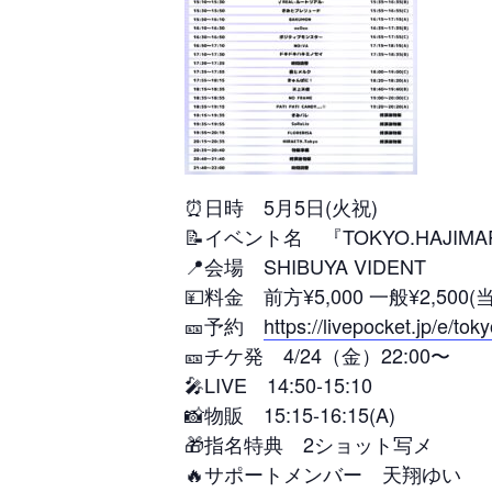
⏰日時 5月5日(火祝)
📝イベント名 『TOKYO.HAJIMARI.
📍会場 SHIBUYA VIDENT
💴料金 前方¥5,000 一般¥2,500(
🎫予約
https://livepocket.jp/e/tok
🎫チケ発 4/24（金）22:00〜
🎤LIVE 14:50-15:10
📸物販 15:15-16:15(A)
🎁指名特典 2ショット写メ
🔥サポートメンバー 天翔ゆい