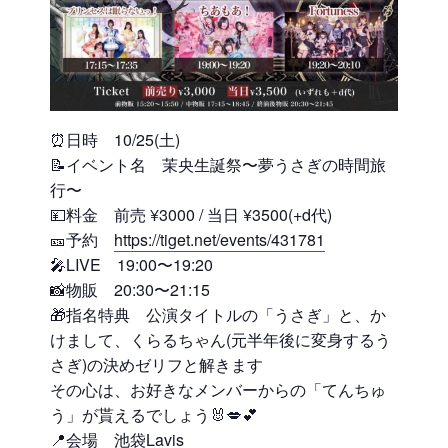
⏰日時 10/25(土)
📝イベント名 茉央生誕祭〜夢うさぎの時間旅
行〜
💴料金 前売 ¥3000 / 当日 ¥3500(+d代)
🎫予約
https://tiget.net/events/431781
🎤LIVE 19:00〜19:20
📸物販 20:30〜21:15
🎁指名特典 公演タイトルの「うさぎ」と、か
けまして、くらるちゃん(元半年後に変身するう
さぎ)の決めゼリフと解きます
その心は、お好きなメンバーからの「てんちゅ
う」が貰えるでしょう🐰💋💕
📍会場 池袋Lavis