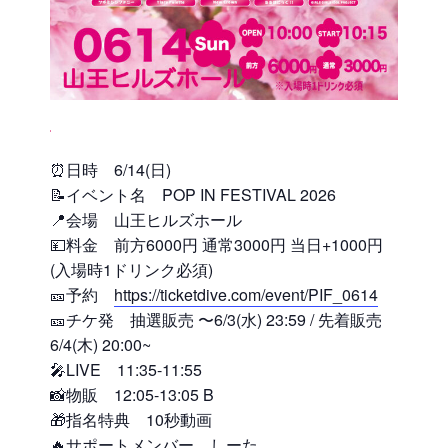
⏰日時 6/14(日)
📝イベント名 POP IN FESTIVAL 2026
📍会場 山王ヒルズホール
💴料金 前方6000円 通常3000円 当日+1000円
(入場時1ドリンク必須)
🎫予約
https://ticketdive.com/event/PIF_0614
🎫チケ発 抽選販売 〜6/3(水) 23:59 / 先着販売
6/4(木) 20:00~
🎤LIVE 11:35-11:55
📸物販 12:05-13:05 B
🎁指名特典 10秒動画
🔥サポートメンバー しーた