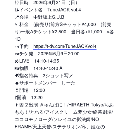
⏰日時 2026年6月21日（日）
📝イベント名 TuneJACK vol.4
📍会場 中野坂上S.U.B
💴料金 (前売り)前方Sチケット¥4,000 (前売
り)一般Aチケット¥2,500 当日各+¥1,000 ※各
1D
🎫予約
https://t-dv.com/TuneJACKvol4
🎫チケ発 2026年6月9日20:00
🎤LIVE 14:10-14:35
📸物販 14:40-15:40 A
🎁指名特典 2ショット写メ
🔥サポートメンバー しーた
🚪開場 12:00
💃開演 12:20
👩🏼‍💻出演 きゅんぱに！/HIRAETH.Tokyo/ちあ
もあ！/とわる/アイスクリーム夢少女/終幕劇場/
ココロモノローグ/ソレイユの影法師/NO
FRAME/天上天使/ステラリオン/私、姫なの