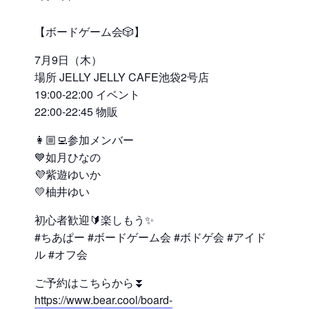
【ボードゲーム会🎲】
7月9日（木）
場所 JELLY JELLY CAFE池袋2号店
19:00-22:00 イベント
22:00-22:45 物販
👩🏼‍💻参加メンバー
💙如月ひなの
💜紫遊ゆいか
💛柚井ゆい
初心者歓迎🔰楽しもう✨
#ちあぱー #ボードゲーム会 #ボドゲ会 #アイド
ル #オフ会
ご予約はこちらから⏬
https://www.bear.cool/board-