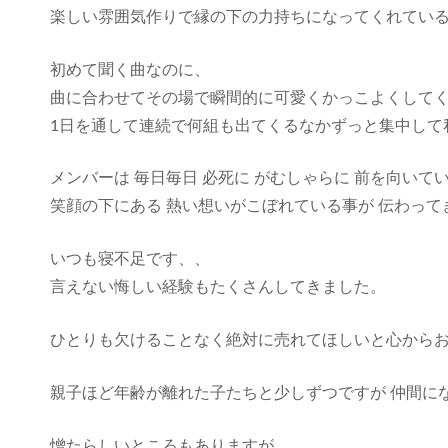
楽しい雰囲気作りで縁の下の力持ちになってくれてい
初めて聞く曲なのに、
曲に合わせてその場で瞬間的に可愛くかっこよくして
1日を通して連続で何組も出てくるなかずっと集中して
メンバーは 毎日毎日 必死に がむしゃらに 前を向いて
笑顔の下にある 熱い想いがこぼれている事が 伝わって
いつも寝不足です、、
言えない悔しい経験もたくさんしてきました。
ひとりも欠けることなく絶対に売れてほしいと心から
親子ほど年齢が離れた子たちと少しずつですが 仲間に
憎たらしいところもありますが、