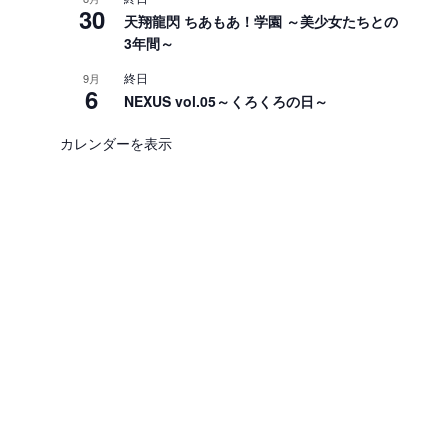
30
天翔龍閃 ちあもあ！学園 ～美少女たちとの
3年間～
終日
9月
6
NEXUS vol.05～くろくろの日～
カレンダーを表示