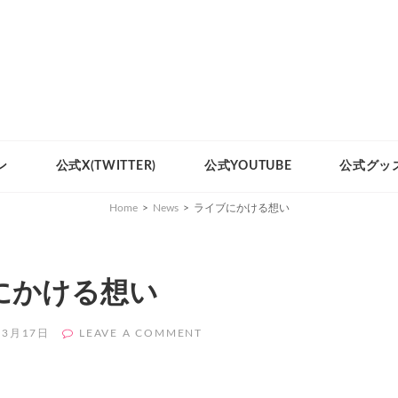
ン
公式X(TWITTER)
公式YOUTUBE
公式グッ
Home
>
News
>
ライブにかける想い
にかける想い
ON
年3月17日
LEAVE A COMMENT
ラ
イ
ブ