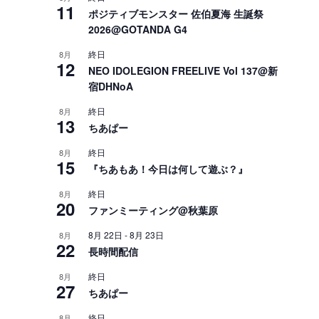
11
ポジティブモンスター 佐伯夏海 生誕祭
2026@GOTANDA G4
終日
8月
12
NEO IDOLEGION FREELIVE Vol 137@新
宿DHNoA
終日
8月
13
ちあぱー
終日
8月
15
『ちあもあ！今日は何して遊ぶ？』
終日
8月
20
ファンミーティング@秋葉原
8月 22日
-
8月 23日
8月
22
長時間配信
終日
8月
27
ちあぱー
終日
8月