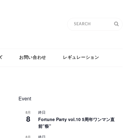
Search
SEARC
for:
ズ
お問い合わせ
レギュレーション
Event
終日
8月
8
Fortune Party vol.10 5周年ワンマン直
前”祭”
終日
8月