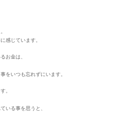
に
か
け
る
想
た。
い
切に感じています。
いるお金は、
る事をいつも忘れずにいます。
ます。
れている事を思うと、