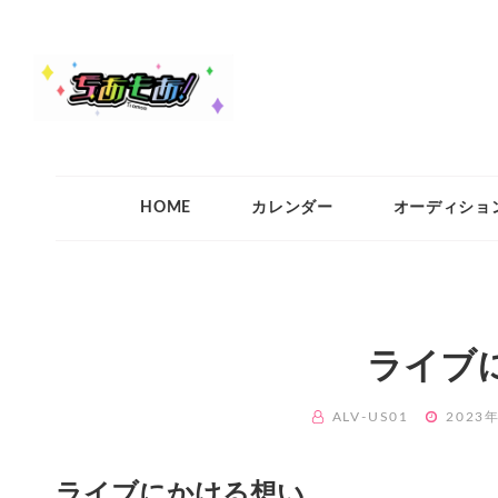
ちあもあ
ちあもあ
HOME
カレンダー
オーディショ
ライブ
BY
POSTED
ALV-US01
2023
ON
ライブにかける想い