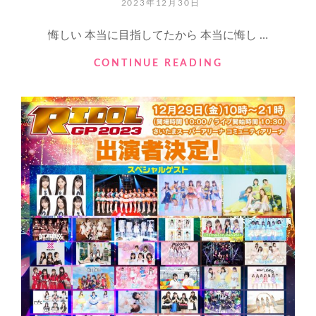
ら
POSTED
2023年12月30日
び
ON
ゅ
悔しい 本当に目指してたから 本当に悔し …
ー
お
#RIDOL
CONTINUE READING
み
GP
く
2023
じ