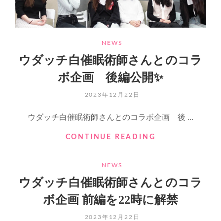
イ
ま
ブ
す！
を
始
CATEGORIES
NEWS
め
ウダッチ白催眠術師さんとのコラ
る
準
ボ企画 後編公開✨
備
を
POSTED
2023年12月22日
し
ON
て
ウダッチ白催眠術師さんとのコラボ企画 後 …
い
ま
ウ
CONTINUE READING
す！
ダ
ッ
CATEGORIES
NEWS
チ
白
ウダッチ白催眠術師さんとのコラ
催
ボ企画 前編を22時に解禁
眠
術
POSTED
2023年12月22日
師