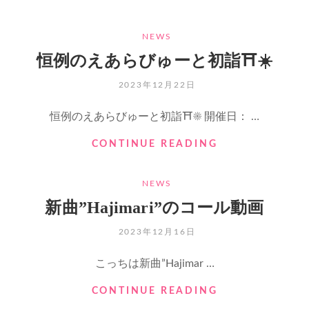
ら
ー
ん
ば
ト
な
ー
CATEGORIES
NEWS
で
増
一
恒例のえあらびゅーと初詣⛩☀️
や
緒
そ
に
POSTED
2023年12月22日
う
ご
ON
大
飯
恒例のえあらびゅーと初詣⛩☀️ 開催日： …
作
を
戦！！
食
恒
CONTINUE READING
べ
例
よ
の
CATEGORIES
う
NEWS
え
の
あ
新曲”Hajimari”のコール動画
会??‍??
ら
@
び
POSTED
2023年12月16日
さ
ゅ
ON
い
ー
こっちは新曲”Hajimar …
た
と
ま
初
新
CONTINUE READING
ス
詣
曲”HAJIMARI”