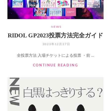
CATEGORIES
NEWS
RIDOL GP2023投票方法完全ガイド
POSTED
2023年12月27日
ON
全投票方法 入場チケットによる投票 ・前 …
RIDOL
CONTINUE READING
GP2023
投
票
方
法
完
全
ガ