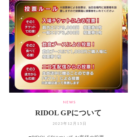
CATEGORIES
NEWS
RIDOL GPについて
POSTED
2023年12月15日
ON