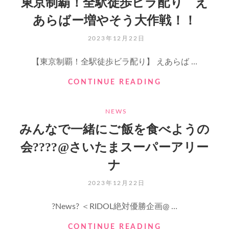
東京制覇！全駅徒歩ビラ配り え
前
駅
編
あらばー増やそう大作戦！！
徒
を
歩
22
POSTED
2023年12月22日
ビ
時
ON
ラ
に
【東京制覇！全駅徒歩ビラ配り】 えあらば …
配
解
り】
禁
東
CONTINUE READING
え
京
あ
制
ら
CATEGORIES
NEWS
覇！
ば
全
ー
みんなで一緒にご飯を食べようの
駅
増
会??‍??@さいたまスーパーアリー
徒
や
歩
そ
ナ
ビ
う
ラ
大
POSTED
2023年12月22日
配
作
ON
り
戦！！
?News? ＜RIDOL絶対優勝企画@ …
え
ス
あ
タ
み
CONTINUE READING