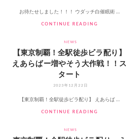
ON
さ
ん
お待たせしました！！！ ウダッチ白催眠術 …
と
ウ
CONTINUE READING
の
ダ
コ
ッ
ラ
CATEGORIES
NEWS
チ
ボ
白
企
【東京制覇！全駅徒歩ビラ配り】
催
画
えあらばー増やそう大作戦！！ス
眠
後
術
編
タート
師
公
さ
開
POSTED
2023年12月22日
ん
✨
ON
と
【東京制覇！全駅徒歩ビラ配り】 えあらば …
の
コ
【東
CONTINUE READING
ラ
京
ボ
制
企
CATEGORIES
NEWS
覇！
画
全