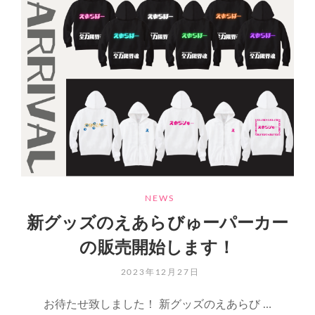
イ
ド
CATEGORIES
NEWS
新グッズのえあらびゅーパーカー
の販売開始します！
POSTED
2023年12月27日
ON
お待たせ致しました！ 新グッズのえあらび …