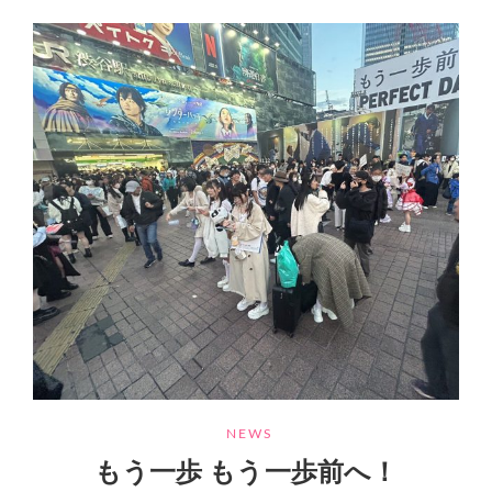
ー
⛩
コ
パ
☀️
ー
ー
ル
ア
動
リ
画
ー
ナ
CATEGORIES
NEWS
もう一歩 もう一歩前へ！