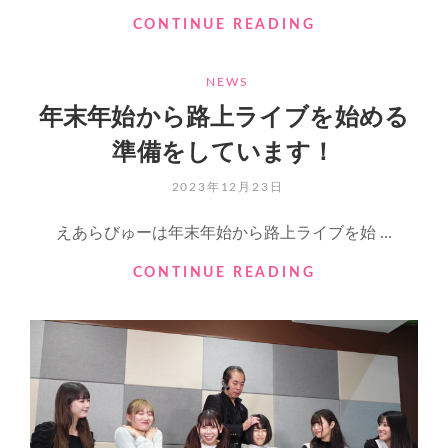
新
CONTINUE READING
グ
ッ
CATEGORIES
NEWS
ズ
の
年末年始から路上ライブを始める
え
準備をしています！
あ
ら
POSTED
2023年12月23日
び
ON
ゅ
えあらびゅーは年末年始から路上ライブを始 …
ー
パ
年
CONTINUE READING
ー
末
カ
年
ー
始
の
か
販
ら
売
路
開
上
始
ラ
し