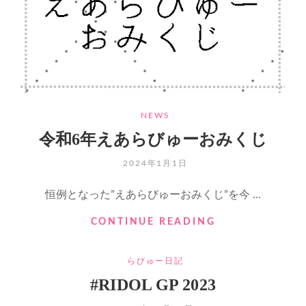
CATEGORIES
NEWS
令和6年えあらびゅーおみくじ
POSTED
2024年1月1日
ON
恒例となった”えあらびゅーおみくじ”を今 …
令
CONTINUE READING
和
6
CATEGORIES
らびゅー日記
年
え
#RIDOL GP 2023
あ