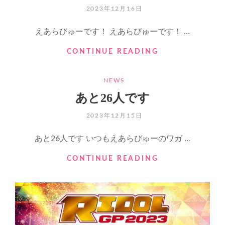
POSTED
2023年12月16日
ON
えあらびゅーです！ えあらびゅーです！ …
も
CONTINUE READING
う
一
CATEGORIES
NEWS
歩
も
あと26人です
う
一
POSTED
2023年12月15日
歩
ON
前
あと26人です いつもえあらびゅーのワガ …
へ！
あ
CONTINUE READING
と
26
人
で
す