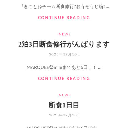
『きことねチーム断食修行?お寺そうじ編❕ …
き
CONTINUE READING
こ
と
CATEGORIES
NEWS
ね
チ
2泊3日断食修行がんばります
ー
ム
POSTED
2023年12月10日
断
ON
食
MARQUEE祭miniまであと6日！！ …
修
行?
2
CONTINUE READING
お
泊
寺
3
CATEGORIES
そ
NEWS
日
う
断
断食1日目
じ
食
編
修
POSTED
2023年12月10日
行
ON
が