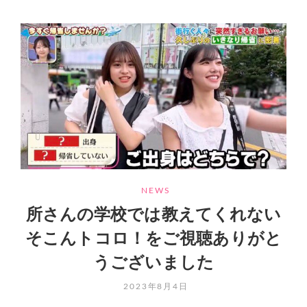
さ
ん
の
学
校
で
は
教
え
て
く
れ
な
CATEGORIES
い
NEWS
そ
所さんの学校では教えてくれない
こ
ん
そこんトコロ！をご視聴ありがと
ト
うございました
コ
ロ!2
POSTED
2023年8月4日
時
ON
間