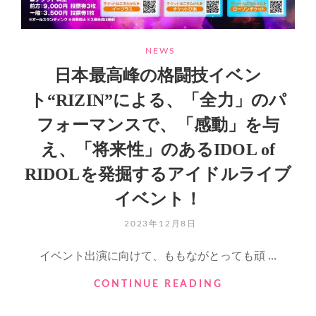
CATEGORIES
NEWS
日本最高峰の格闘技イベン
ト“RIZIN”による、「全力」のパ
フォーマンスで、「感動」を与
え、「将来性」のあるIDOL of
RIDOLを発掘するアイドルライブ
イベント！
POSTED
2023年12月8日
ON
イベント出演に向けて、ももながとっても頑 …
日
CONTINUE READING
本
最