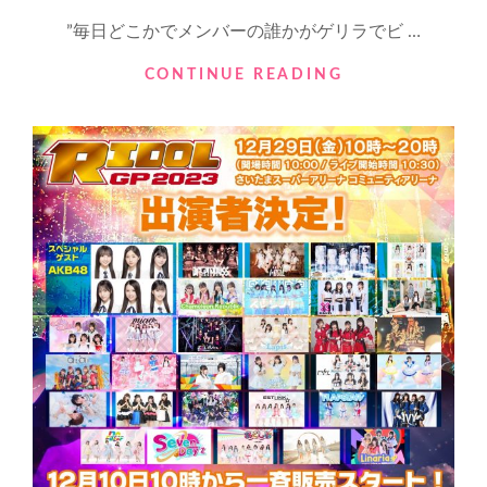
ア
ON
イ
”毎日どこかでメンバーの誰かがゲリラでビ …
ド
ル
”毎
CONTINUE READING
ラ
日
イ
ど
ブ
こ
イ
か
ベ
で
ン
メ
ト！
ン
バ
ー
の
誰
か
が
ゲ
リ
ラ
で
ビ