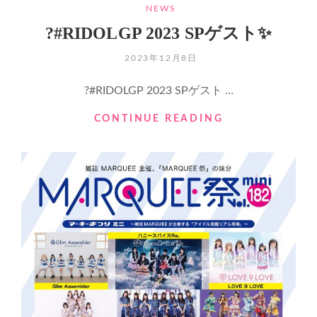
CATEGORIES
NEWS
高
峰
?#RIDOLGP 2023 SPゲスト✨
の
格
POSTED
2023年12月8日
闘
ON
技
?#RIDOLGP 2023 SPゲスト …
イ
ベ
?
CONTINUE READING
ン
#RIDOLGP
ト“RIZIN”に
2023
よ
SP
る、
ゲ
「全
ス
力」
ト
の
✨
パ
フ
ォ
ー
マ
ン