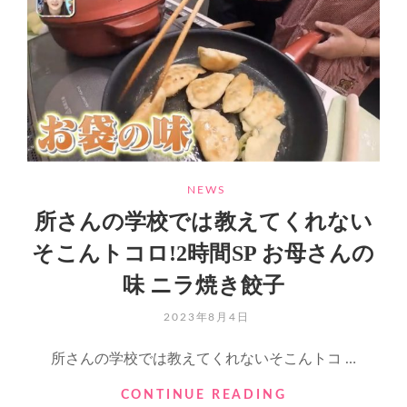
決
表
願
定
記
念！
特
別
企
画?】
メ
ン
バ
CATEGORIES
NEWS
ー
所さんの学校では教えてくれない
の
コ
そこんトコロ!2時間SP お母さんの
ー
味 ニラ焼き餃子
ル
動
POSTED
2023年8月4日
画
ON
所さんの学校では教えてくれないそこんトコ …
所
CONTINUE READING