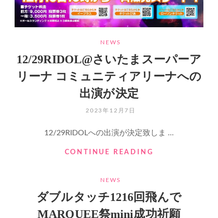
ラ
配
り
や
CATEGORIES
NEWS
っ
12/29RIDOL@さいたまスーパーア
て
ま
リーナ コミュニティアリーナへの
す
企
出演が決定
画”
POSTED
2023年12月7日
ON
12/29RIDOLへの出演が決定致しま …
12/29RIDOL@
CONTINUE READING
さ
い
CATEGORIES
NEWS
た
ま
ダブルタッチ1216回飛んで
ス
MARQUEE祭mini成功祈願
ー