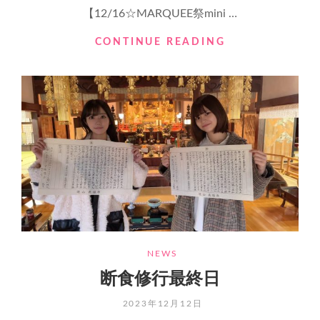
【12/16☆MARQUEE祭mini …
新
CONTINUE READING
曲
HAJIMARI
発
表
記
念！
CD
ジ
ャ
ケ
ッ
ト
公
開
CATEGORIES
NEWS
断食修行最終日
POSTED
2023年12月12日
ON