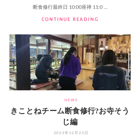
断食修行最終日 10:00座禅 11:0 …
断
CONTINUE READING
食
修
行
最
終
日
CATEGORIES
NEWS
きことねチーム断食修行?お寺そう
じ編
POSTED
2023年12月23日
ON