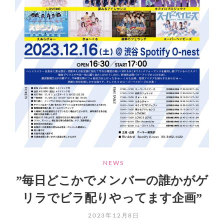
ス
で、
「感
動」
を
与
え、
「将
来
性」
の
あ
る
IDOL
OF
RIDOL
CATEGORIES
NEWS
を
”毎日どこかでメンバーの誰かがゲ
発
掘
リラでビラ配りやってます企画”
す
る
POSTED
2023年12月8日