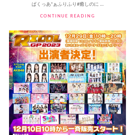
SL
ぱくっあ"ぁふりふり#癒しのに …
広
場
#
CONTINUE READING
か
癒
ら
し
断
の
食
に
修
あ
行
ち
へ
ゃ
向
か
い
ま
す