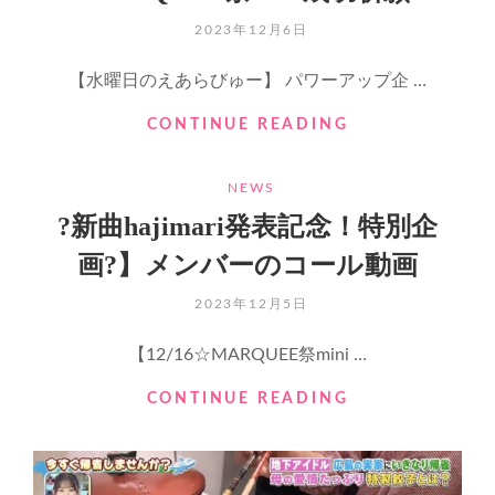
パ
POSTED
2023年12月6日
ー
ON
ア
【水曜日のえあらびゅー】 パワーアップ企 …
リ
ー
ダ
CONTINUE READING
ナ
ブ
コ
ル
ミ
CATEGORIES
NEWS
タ
ュ
ッ
ニ
?新曲hajimari発表記念！特別企
チ
テ
画?】メンバーのコール動画
1216
ィ
回
ア
POSTED
2023年12月5日
飛
リ
ON
ん
ー
【12/16☆MARQUEE祭mini …
で
ナ
MARQUEE
へ
?
CONTINUE READING
祭
の
新
MINI
出
曲
成
演
HAJIMARI
功
が
発
祈