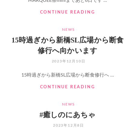
MARQUEE祭miniまであと6日です …
ん
ば
断
CONTINUE READING
り
食
ま
1
CATEGORIES
す
NEWS
日
目
15時過ぎから新橋SL広場から断食
修行へ向かいます
POSTED
2023年12月10日
ON
15時過ぎから新橋SL広場から断食修行へ …
15
CONTINUE READING
時
過
CATEGORIES
NEWS
ぎ
か
#癒しのにあちゃ
ら
新
POSTED
2023年12月8日
橋
ON