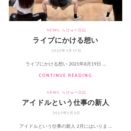
CATEGORIES
NEWS
,
らびゅー日記
ライブにかける想い
POSTED
2023年3月17日
ON
ライブにかける想い 2021年8月19日 …
ラ
CONTINUE READING
イ
ブ
CATEGORIES
NEWS
,
らびゅー日記
に
か
アイドルという仕事の新人
け
る
POSTED
2023年2月3日
想
ON
い
アイドルという仕事の新人 2月にはいりま …