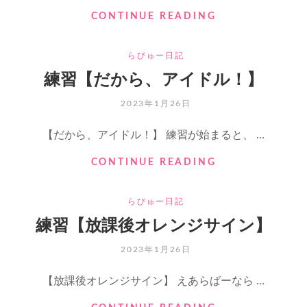
ア
CONTINUE READING
イ
ド
CATEGORIES
らびゅー日記
ル
と
練習【だから、アイドル！】
い
う
POSTED
2023年1月26日
仕
ON
事
【だから、アイドル！】 練習が始まると、 …
の
新
練
CONTINUE READING
人
習
【だ
CATEGORIES
らびゅー日記
か
ら、
練習【放課後オレンジサイン】
ア
イ
POSTED
2023年1月26日
ド
ON
ル！】
【放課後オレンジサイン】 えあらばーなら …
練