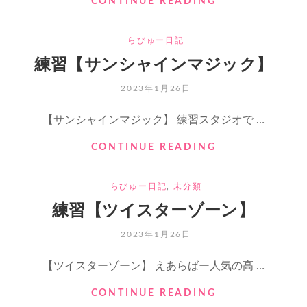
CONTINUE READING
習
【放
CATEGORIES
らびゅー日記
課
後
練習【サンシャインマジック】
オ
レ
POSTED
2023年1月26日
ン
ON
ジ
【サンシャインマジック】 練習スタジオで …
サ
イ
練
CONTINUE READING
ン】
習
【サ
CATEGORIES
らびゅー日記
,
未分類
ン
シ
練習【ツイスターゾーン】
ャ
イ
POSTED
2023年1月26日
ン
ON
マ
【ツイスターゾーン】 えあらばー人気の高 …
ジ
ッ
練
CONTINUE READING
ク】
習