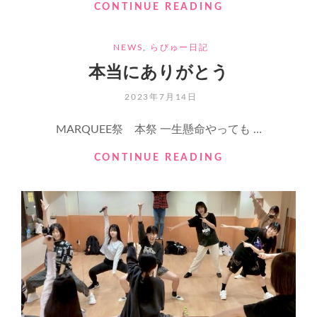
動
#RIDOL
CONTINUE READING
画
GP
2023
CATEGORIES
NEWS
,
らびゅー日記
本当にありがとう
POSTED
2023年7月14日
ON
MARQUEE祭 本祭 一生懸命やっても …
本
CONTINUE READING
当
に
あ
り
が
と
う