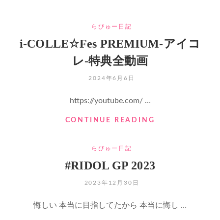
CATEGORIES
らびゅー日記
i-COLLE☆Fes PREMIUM-アイコ
レ-特典全動画
POSTED
2024年6月6日
ON
https://youtube.com/ …
I-
CONTINUE READING
COLLE☆FES
PREMIUM-
CATEGORIES
らびゅー日記
ア
イ
#RIDOL GP 2023
コ
レ-
POSTED
2023年12月30日
特
ON
典
悔しい 本当に目指してたから 本当に悔し …
全