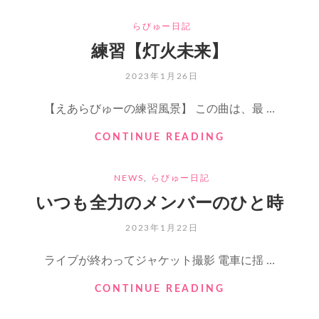
【ツ
CATEGORIES
らびゅー日記
イ
ス
練習【灯火未来】
タ
ー
POSTED
2023年1月26日
ゾ
ON
ー
【えあらびゅーの練習風景】 この曲は、最 …
ン】
練
CONTINUE READING
習
【灯
CATEGORIES
NEWS
,
らびゅー日記
火
未
いつも全力のメンバーのひと時
来】
POSTED
2023年1月22日
ON
ライブが終わってジャケット撮影 電車に揺 …
い
CONTINUE READING
つ
も