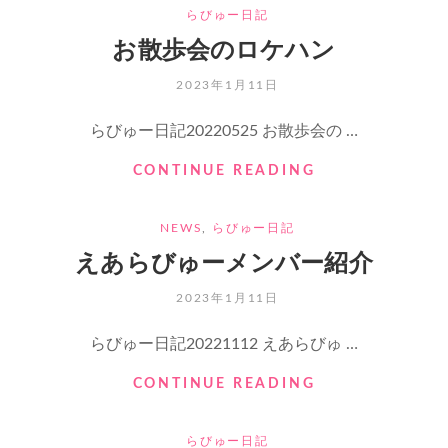
CATEGORIES
らびゅー日記
全
力
お散歩会のロケハン
の
メ
POSTED
2023年1月11日
ン
ON
バ
らびゅー日記20220525 お散歩会の …
ー
の
お
CONTINUE READING
ひ
散
と
歩
CATEGORIES
時
NEWS
,
らびゅー日記
会
の
えあらびゅーメンバー紹介
ロ
ケ
POSTED
2023年1月11日
ハ
ON
ン
らびゅー日記20221112 えあらびゅ …
え
CONTINUE READING
あ
ら
CATEGORIES
らびゅー日記
び