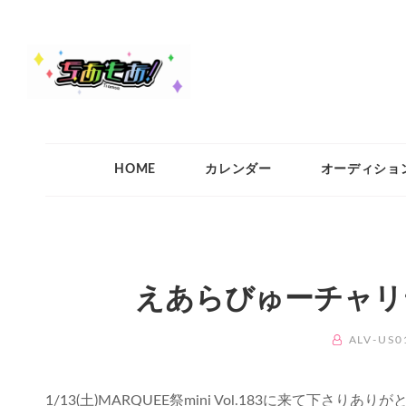
ちあもあ
ちあもあ
HOME
カレンダー
オーディショ
えあらびゅーチャリ
BY
ALV-US0
1/13(土)MARQUEE祭mini Vol.183に来て下さり