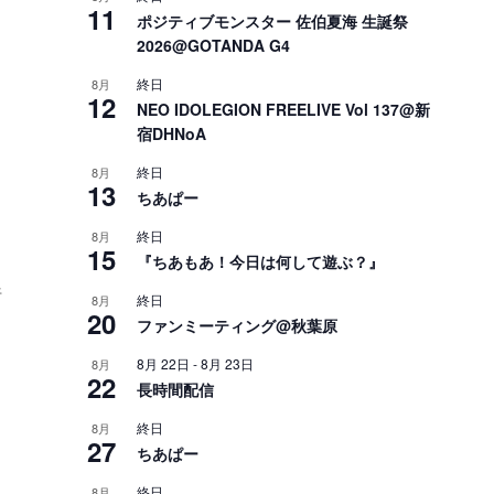
11
ポジティブモンスター 佐伯夏海 生誕祭
2026@GOTANDA G4
終日
8月
12
NEO IDOLEGION FREELIVE Vol 137@新
宿DHNoA
終日
8月
り
13
ちあぱー
終日
8月
15
『ちあもあ！今日は何して遊ぶ？』
行
終日
8月
20
ファンミーティング@秋葉原
8月 22日
-
8月 23日
8月
22
長時間配信
終日
8月
27
ちあぱー
終日
8月