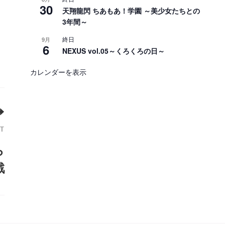
30
天翔龍閃 ちあもあ！学園 ～美少女たちとの
3年間～
終日
9月
6
NEXUS vol.05～くろくろの日～
カレンダーを表示
T
ら
戦