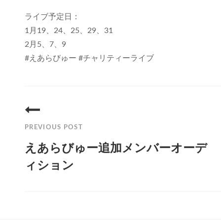
ライブ予定日：
1月19、24、25、29、31
2月5、7、9
#えあらびゅー #チャリティーライブ
投
稿
PREVIOUS POST
ナ
えあらびゅー追加メンバーオーデ
ビ
ィション
ゲ
Previous
ー
Post
シ