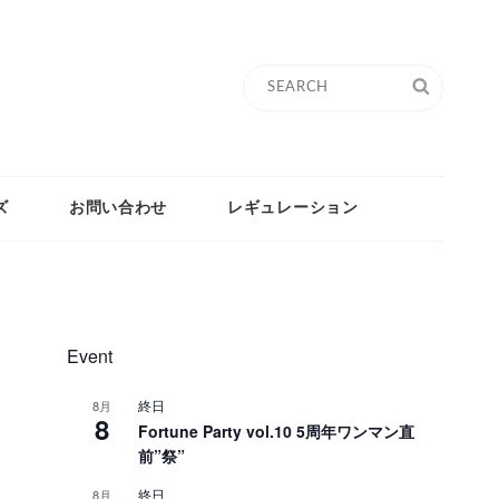
Search
SEARC
for:
ズ
お問い合わせ
レギュレーション
Event
終日
8月
8
Fortune Party vol.10 5周年ワンマン直
前”祭”
終日
8月