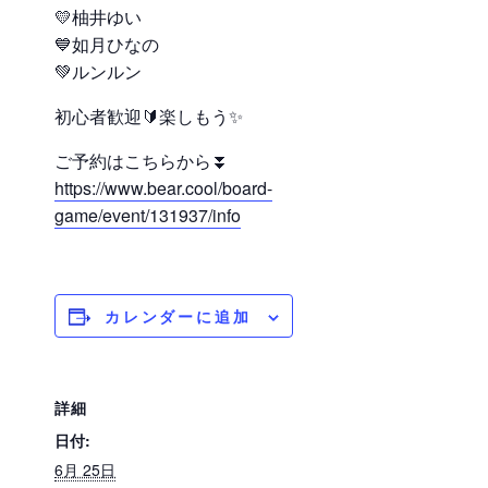
💛柚井ゆい
💙如月ひなの
💚ルンルン
初心者歓迎🔰楽しもう✨
ご予約はこちらから⏬
https://www.bear.cool/board-
game/event/131937/info
カレンダーに追加
詳細
日付:
6月 25日