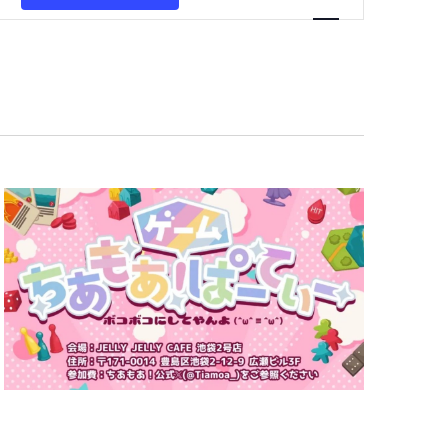
ベ
ン
ト
ビ
ュ
ー
ナ
ビ
ゲ
ー
シ
ョ
ン