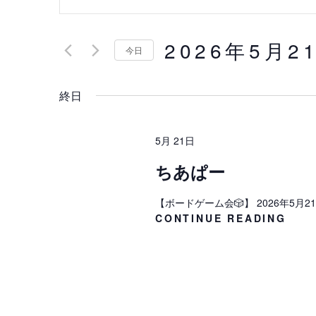
ベ
ー
ワ
ン
2026年5月2
ー
今日
ト
ド
日
を
を
終日
付
入
検
を
力
選
索
5月 21日
し
択
し
て
ちあぱー
く
て
【ボードゲーム会🎲】 2026年5月21
だ
ち
CONTINUE READING
ナ
さ
あ
い
ビ
ぱ
ー
。
ゲ
キ
ー
ー