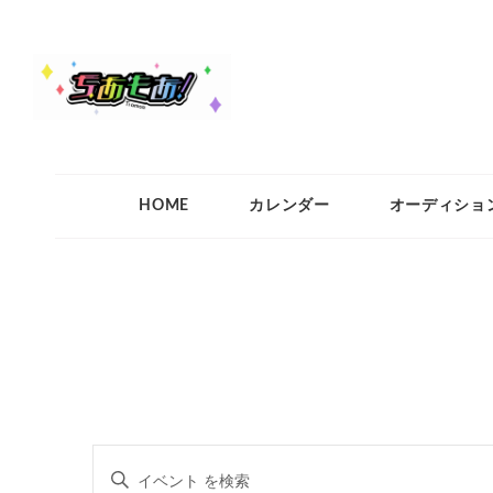
ちあもあ
ちあもあ
HOME
カレンダー
オーディショ
イ
キ