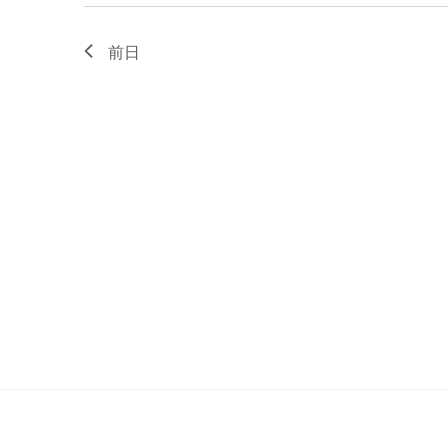
ワ
シ
ー
前日
ョ
ド
ン
で
イ
を
ベ
表
ン
示
ト
を
検
索
し
ま
す
。