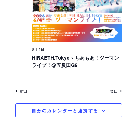
択
を
ュ
検
ー
索
ナ
ビ
し
ゲ
6月 4日
て
HIRAETH.Tokyo × ちあもあ！ツーマン
ー
ナ
ライブ！@五反田G6
シ
ビ
ョ
ゲ
ン
前日
翌日
ー
シ
自分のカレンダーと連携する
ョ
ン