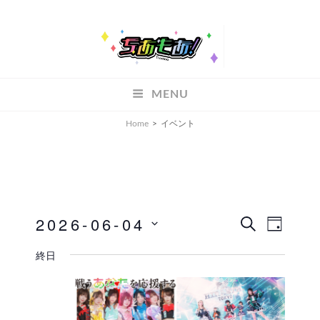
ちあもあ
MENU
ちあもあ
Home
>
イベント
2026-06-04
イ
イ
検
D
索
A
ベ
日
ベ
終日
Y
付
ン
ン
を
ト
ト
選
ビ