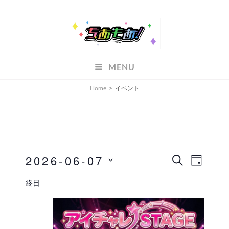
ちあもあ
MENU
ちあもあ
Home
>
イベント
2026-06-07
イ
イ
検
D
索
A
ベ
日
ベ
終日
Y
付
ン
ン
を
ト
ト
選
ビ