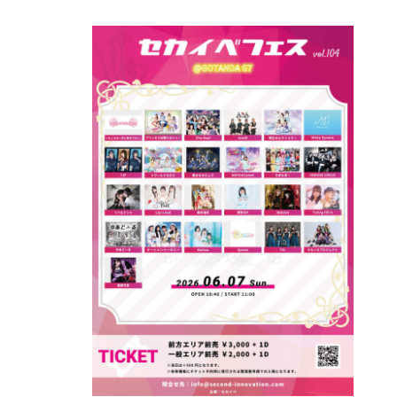
を
表
示