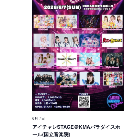
択
を
ュ
検
ー
索
ナ
ビ
し
ゲ
て
ー
ナ
シ
ビ
ョ
ゲ
ン
ー
シ
6月 7日
ョ
アイチャレSTAGE＠KMAパラダイスホ
ール(国立音楽院)
ン