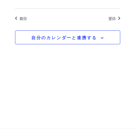
択
を
ュ
検
ー
前日
翌日
索
ナ
自分のカレンダーと連携する
ビ
し
ゲ
て
ー
ナ
シ
ビ
ョ
ゲ
ン
ー
シ
ョ
ン