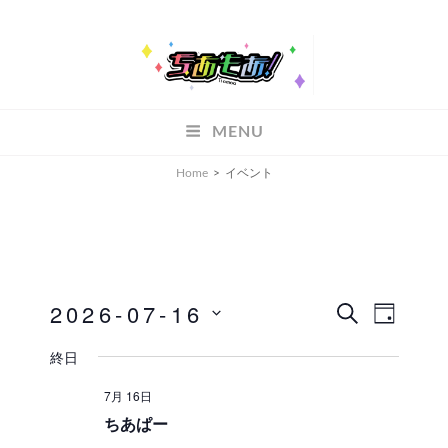
ちあもあ
MENU
ちあもあ
Home
>
イベント
2026-07-16
イ
イ
検
D
索
A
ベ
日
ベ
終日
Y
付
ン
ン
7月 16日
を
ト
ちあぱー
ト
選
ビ